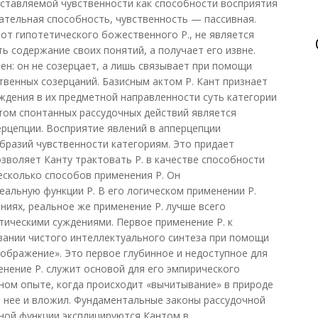
ставляемой чувственности как способности восприятия
вательная способность, чувственность — пассивная.
 от гипотетического божественного Р., не является
ь содержание своих понятий, а получает его извне.
ен: он не созерцает, а лишь связывает при помощи
венных созерцаний. Базисным актом Р. Кант признает
дения в их предметной направленности суть категории
том спонтанных рассудочных действий является
рцепции. Восприятие явлений в апперцепции
разий чувственности категориям. Это придает
зволяет Канту трактовать Р. в качестве способности
несколько способов применения Р. Он
еальную функции Р. В его логическом применении Р.
ниях, реальное же применение Р. лучше всего
ическими суждениями. Первое применение Р. к
вании чистого интеллектуального синтеза при помощи
ображение». Это первое глубинное и недоступное для
нение Р. служит основой для его эмпирического
ном опыте, когда происходит «вычитывание» в природе
 в нее и вложил. Фундаментальные законы рассудочной
ной функции эксплицируются Кантом в