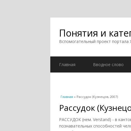
Понятия и кате
Вспомогательный проект портала
Главная
Вводное слово
Вы здесь
Главная
» Рассудок (Кузнецов, 2007)
Рассудок (Кузнецо
РАССУДОК (нем. Verstand) - в кан
познавательных способностей чел