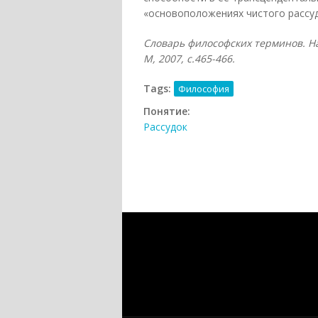
«основоположениях чистого рассуд
Словарь философских терминов. На
М, 2007, с.465-466.
Tags:
Философия
Понятие:
Рассудок