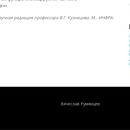
ка».
учная редакция профессора В.Г. Кузнецова. М., ИНФРА-
Понятия И Категории - Исторический Проект ХРОНОС
WEB-редактор
Вячеслав Румянцев