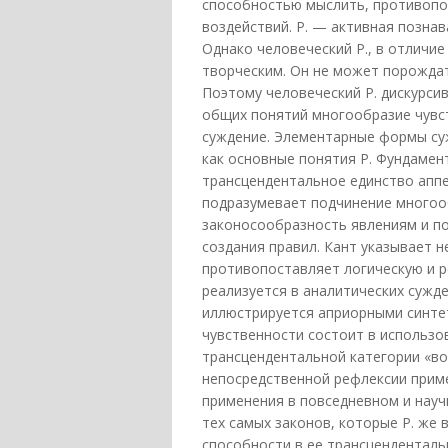
способностью мыслить, противопо
воздействий. Р. — активная позна
Однако человеческий Р., в отличие
творческим. Он не может порождат
Поэтому человеческий Р. дискурсив
общих понятий многообразие чувст
суждение. Элементарные формы суж
как основные понятия Р. Фундамен
трансцендентальное единство аппе
подразумевает подчинение многооб
законосообразность явлениям и по
создания правил. Кант указывает 
противопоставляет логическую и р
реализуется в аналитических сужде
иллюстрируется априорными синтет
чувственности состоит в использо
трансцендентальной категории «во
непосредственной рефлексии приме
применения в повседневном и науч
тех самых законов, которые Р. же
способности в ее трансценденталь