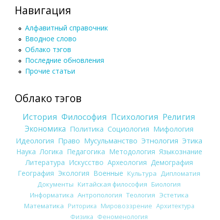
Навигация
Алфавитный справочник
Вводное слово
Облако тэгов
Последние обновления
Прочие статьи
Облако тэгов
История
Философия
Психология
Религия
Экономика
Политика
Социология
Мифология
Идеология
Право
Мусульманство
Этнология
Этика
Наука
Логика
Педагогика
Методология
Языкознание
Литература
Искусство
Археология
Демография
География
Экология
Военные
Культура
Дипломатия
Документы
Китайская философия
Биология
Информатика
Антропология
Теология
Эстетика
Математика
Риторика
Мировоззрение
Архитектура
Физика
Феноменология