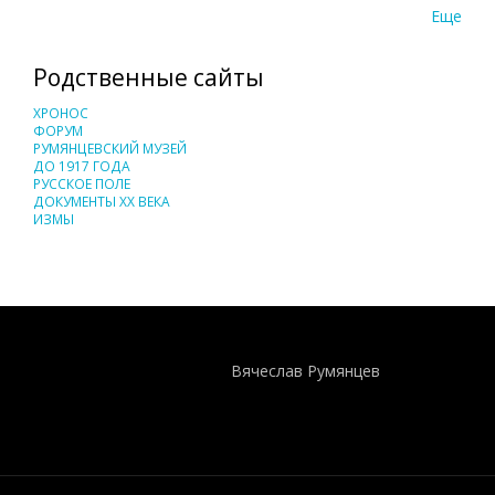
Еще
Родственные сайты
ХРОНОС
ФОРУМ
РУМЯНЦЕВСКИЙ МУЗЕЙ
ДО 1917 ГОДА
РУССКОЕ ПОЛЕ
ДОКУМЕНТЫ XX ВЕКА
ИЗМЫ
Понятия И Категории - Исторический Проект ХРОНОС
WEB-редактор
Вячеслав Румянцев