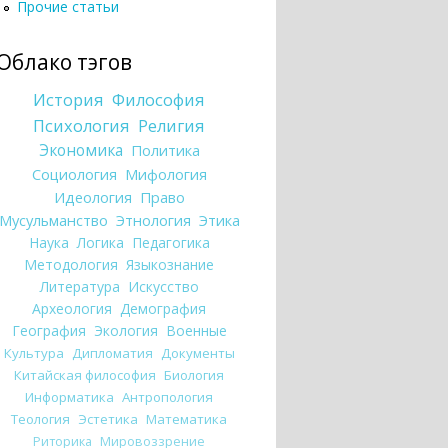
Прочие статьи
Облако тэгов
История
Философия
Психология
Религия
Экономика
Политика
Социология
Мифология
Идеология
Право
Мусульманство
Этнология
Этика
Наука
Логика
Педагогика
Методология
Языкознание
Литература
Искусство
Археология
Демография
География
Экология
Военные
Культура
Дипломатия
Документы
Китайская философия
Биология
Информатика
Антропология
Теология
Эстетика
Математика
Риторика
Мировоззрение