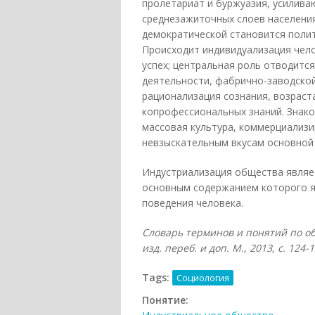
пролетариат и буржуазия, усилива
среднезажиточных слоев населени
демократической становится поли
Происходит индивидуализация чело
успех; центральная роль отводитс
деятельности, фабрично-заводской
рационализация сознания, возраста
копрофессиональных знаний. Знак
массовая культура, коммерциализ
невзыскательным вкусам основной 
Индустриализация общества являе
основным содержанием которого я
поведения человека.
Словарь терминов и понятий по об
изд. переб. и доп. М., 2013, с. 124-1
Tags:
Социология
Понятие: