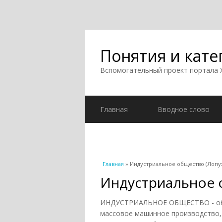
Понятия и кате
Вспомогательный проект портала
Главная
Вводное слово
Вы здесь
Главная
» Индустриальное общество (Лопух
Индустриальное о
ИНДУСТРИАЛЬНОЕ ОБЩЕСТВО - обще
массовое машинное производство,