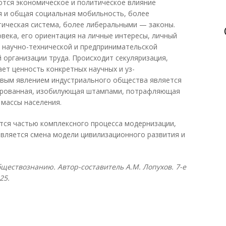
ются экономическое и политическое влияние
я и общая социальная мобильность, более
тическая система, более либеральными — законы.
века, его ориентация на личные интересы, личный
я научно-технической и предпринимательской
 организации труда. Происходит секуляризация,
ет ценность конкретных научных и уз-
овым явлением индустриального общества является
ированная, изобилующая штампами, потрафляющая
массы населения.
тся частью комплексного процесса модернизации,
вляется смена модели цивилизационного развития и
ществознанию. Автор-составитель А.М. Лопухов. 7-е
25.