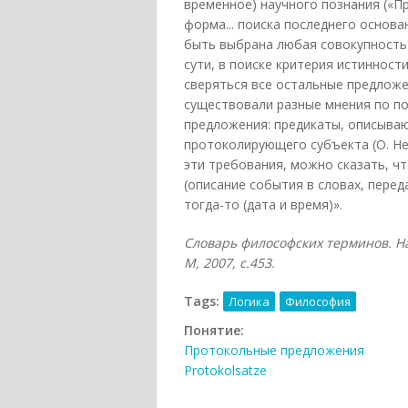
временное) научного познания («
форма... поиска последнего основа
быть выбрана любая совокупность 
сути, в поиске критерия истинности
сверяться все остальные предложе
существовали разные мнения по по
предложения: предикаты, описываю
протоколирующего субъекта (О. Ней
эти требования, можно сказать, чт
(описание события в словах, перед
тогда-то (дата и время)».
Словарь философских терминов. На
М, 2007, с.453.
Tags:
Логика
Философия
Понятие:
Протокольные предложения
Protokolsatze