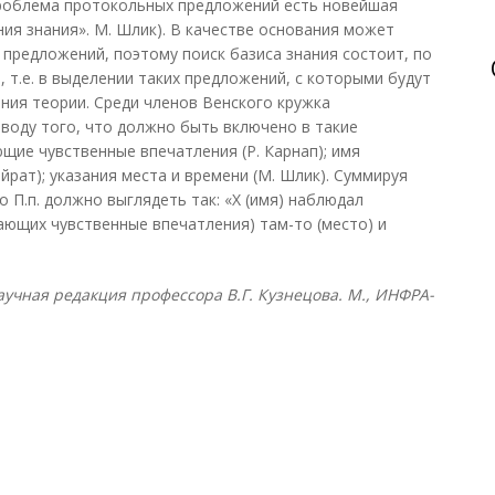
Проблема протокольных предложений есть новейшая
ния знания». М. Шлик). В качестве основания может
предложений, поэтому поиск базиса знания состоит, по
, т.е. в выделении таких предложений, с которыми будут
ния теории. Среди членов Венского кружка
воду того, что должно быть включено в такие
щие чувственные впечатления (Р. Карнап); имя
рат); указания места и времени (М. Шлик). Суммируя
о П.п. должно выглядеть так: «X (имя) наблюдал
ающих чувственные впечатления) там-то (место) и
учная редакция профессора В.Г. Кузнецова. М., ИНФРА-