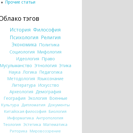
Прочие статьи
Облако тэгов
История
Философия
Психология
Религия
Экономика
Политика
Социология
Мифология
Идеология
Право
Мусульманство
Этнология
Этика
Наука
Логика
Педагогика
Методология
Языкознание
Литература
Искусство
Археология
Демография
География
Экология
Военные
Культура
Дипломатия
Документы
Китайская философия
Биология
Информатика
Антропология
Теология
Эстетика
Математика
Риторика
Мировоззрение