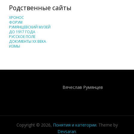
Родственные сайты
ХРОНОС
ФОРУМ
РУМЯНЦЕВСКИЙ МУЗЕЙ
ДО 1917 ГОДА
РУССКОЕ ПОЛЕ
ДОКУМЕНТЫ XX ВЕКА
ИЗМЫ
Понятия И Категории - Исторический Проект ХРОНОС
WEB-редактор
Вячеслав Румянцев
Copyright © 2026,
Понятия и категории
. Theme by
Devsaran
.