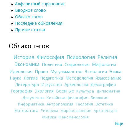
Алфавитный справочник
Вводное слово
Облако тэгов
Последние обновления
Прочие статьи
Облако тэгов
История
Философия
Психология
Религия
Экономика
Политика
Социология
Мифология
Идеология
Право
Мусульманство
Этнология
Этика
Наука
Логика
Педагогика
Методология
Языкознание
Литература
Искусство
Археология
Демография
География
Экология
Военные
Культура
Дипломатия
Документы
Китайская философия
Биология
Информатика
Антропология
Теология
Эстетика
Математика
Риторика
Мировоззрение
Архитектура
Физика
Феноменология
Еще