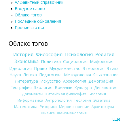
Алфавитный справочник
Вводное слово
Облако тэгов
Последние обновления
Прочие статьи
Облако тэгов
История
Философия
Психология
Религия
Экономика
Политика
Социология
Мифология
Идеология
Право
Мусульманство
Этнология
Этика
Наука
Логика
Педагогика
Методология
Языкознание
Литература
Искусство
Археология
Демография
География
Экология
Военные
Культура
Дипломатия
Документы
Китайская философия
Биология
Информатика
Антропология
Теология
Эстетика
Математика
Риторика
Мировоззрение
Архитектура
Физика
Феноменология
Еще