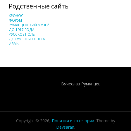
Родственные сайты
ХРОНОС
ФОРУМ
РУМЯНЦЕВСКИЙ МУЗЕЙ
ДО 1917 ГОДА
РУССКОЕ ПОЛЕ
ДОКУМЕНТЫ XX ВЕКА
ИЗМЫ
Понятия И Категории - Исторический Проект ХРОНОС
WEB-редактор
Вячеслав Румянцев
Copyright © 2026,
Понятия и категории
. Theme by
Devsaran
.