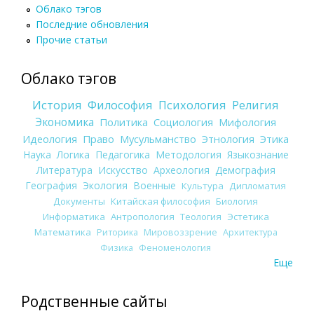
Облако тэгов
Последние обновления
Прочие статьи
Облако тэгов
История
Философия
Психология
Религия
Экономика
Политика
Социология
Мифология
Идеология
Право
Мусульманство
Этнология
Этика
Наука
Логика
Педагогика
Методология
Языкознание
Литература
Искусство
Археология
Демография
География
Экология
Военные
Культура
Дипломатия
Документы
Китайская философия
Биология
Информатика
Антропология
Теология
Эстетика
Математика
Риторика
Мировоззрение
Архитектура
Физика
Феноменология
Еще
Родственные сайты