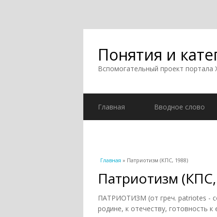
Понятия и кате
Вспомогательный проект портала
Главная
Вводное слово
Вы здесь
Главная
» Патриотизм (КПС, 1988)
Патриотизм (КПС,
ПАТРИОТИЗМ (от греч. patriotes - с
родине, к отечеству, готовность к