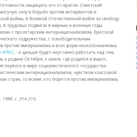
 готовности защищать его от врагов. Советский
 могучую силу в борьбе против интервентов и
кой войны, в Великой Отечественной войне за свободу
, в трудовых подвигах в мирные и военные годы.
вязан с пролетарским интернационализмом, братской
ического содружества, с освободительным
в против империализма и всех форм неоколониализма.
е КПСС
, - и дальше будет неустанно работать над тем,
 к родине Октября, к земле, где родился и вырос,
ия первого в мире социалистического государства
листическим интернационализмом, чувством классовой
ких стран, со всеми, кто борется против империализма,
1988, с. 314-315.