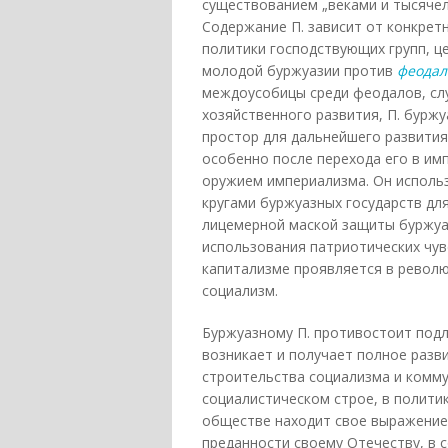
существованием „веками и тысяче
Содержание П. зависит от конкрет
политики господствующих групп, це
молодой буржуазии против
феодал
междоусобицы среди феодалов, сл
хозяйственного развития, П. буржу
простор для дальнейшего развития
особенно после перехода его в им
оружием империализма. Он исполь
кругами буржуазных государств дл
лицемерной маской защиты буржуа
использования патриотических чув
капитализме проявляется в револ
социализм.
Буржуазному П. противостоит подл
возникает и получает полное разв
строительства социализма и комму
социалистическом строе, в политик
обществе находит свое выражение 
преданности своему Отечеству, в 