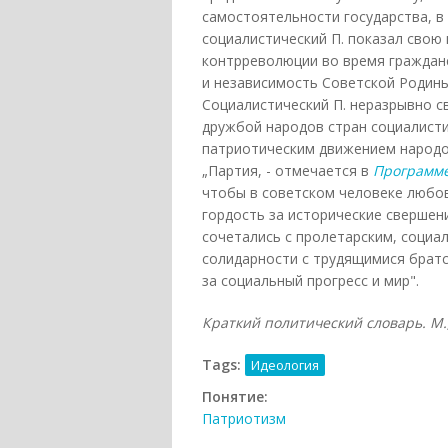
самостоятельности государства, в
социалистический П. показал свою
контрреволюции во время гражданс
и независимость Советской Родины
Социалистический П. неразрывно с
дружбой народов стран социалист
патриотическим движением народо
„Партия, - отмечается в
Программ
чтобы в советском человеке любовь
гордость за исторические свершен
сочетались с пролетарским, социа
солидарности с трудящимися братс
за социальный прогресс и мир".
Краткий политический словарь. М., 
Tags:
Идеология
Понятие:
Патриотизм