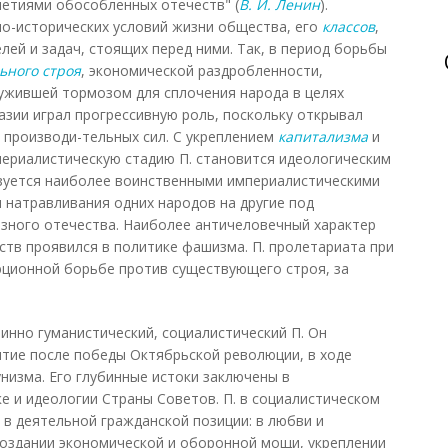
летиями обособленных отечеств" (
В. И. Ленин
).
но-исторических условий жизни общества, его
классов
,
лей и задач, стоящих перед ними. Так, в период борьбы
ьного строя
, экономической раздробленности,
ужившей тормозом для сплочения народа в целях
азии играл прогрессивную роль, поскольку открывал
 производи-тельных сил. С укреплением
капитализма
и
периалистическую стадию П. становится идеологическим
зуется наиболее воинственными империалистическими
я натравливания одних народов на другие под
зного отечества. Наиболее античеловечный характер
ств проявился в политике фашизма. П. пролетариата при
юционной борьбе против существующего строя, за
инно гуманистический, социалистический П. Он
итие после победы Октябрьской революции, в ходе
низма. Его глубинные истоки заключены в
е и идеологии Страны Советов. П. в социалистическом
в деятельной гражданской позиции: в любви и
создании экономической и оборонной мощи, укреплении