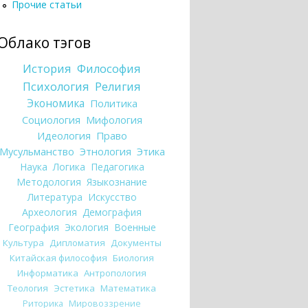
Прочие статьи
Облако тэгов
История
Философия
Психология
Религия
Экономика
Политика
Социология
Мифология
Идеология
Право
Мусульманство
Этнология
Этика
Наука
Логика
Педагогика
Методология
Языкознание
Литература
Искусство
Археология
Демография
География
Экология
Военные
Культура
Дипломатия
Документы
Китайская философия
Биология
Информатика
Антропология
Теология
Эстетика
Математика
Риторика
Мировоззрение