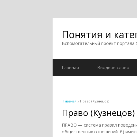
Понятия и кате
Вспомогательный проект портала
Главная
Вводное слово
Вы здесь
Главная
» Право (Кузнецов)
Право (Кузнецов)
ПРАВО — система правил поведения
общественных отношений; б) имею