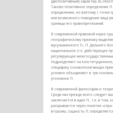
(диспозитивный) характер; в) обес
Таково позитивное определение П. 
определению, но взятому с точки 
или возможного поведения лица (и
границы его правопритязаний.
В современной правовой науке сущ
географическому признаку выделяю
мусульманского П., П. Дальнего Вос
национальное (т.е. действующее пр
регулирующее межгосударственные 
подразделяют на конституционное,
специфику основополагающих прин
условно объединяют в три основны
уголовное П.
В современной философии и теории
Среди них прежде всего следует вы
заключается в идее П., т.е. в том,
раскрывается через понятия «спра-
второму, сущность П. определяетс