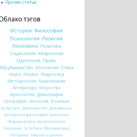
Прочие статьи
Облако тэгов
История
Философия
Психология
Религия
Экономика
Политика
Социология
Мифология
Идеология
Право
Мусульманство
Этнология
Этика
Наука
Логика
Педагогика
Методология
Языкознание
Литература
Искусство
Археология
Демография
География
Экология
Военные
Культура
Дипломатия
Документы
Китайская философия
Биология
Информатика
Антропология
Теология
Эстетика
Математика
Риторика
Мировоззрение