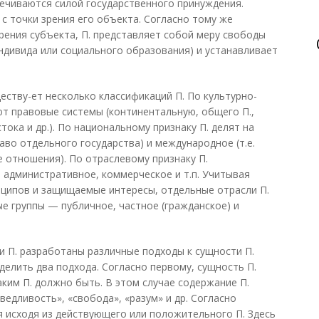
печиваются силой государственного принуждения.
с точки зрения его объекта. Согласно тому же
зрения субъекта, П. представляет собой меру свободы
ндивида или социального образования) и устанавливает
еству-ет несколько классификаций П. По культурно-
т правовые системы (континентальную, общего П.,
тока и др.). По национальному признаку П. делят на
аво отдельного государства) и международное (т.е.
отношения). По отраслевому признаку П.
 административное, коммерческое и т.п. Учитывая
ципов и защищаемые интересы, отдельные отрасли П.
е группы — публичное, частное (гражданское) и
 П. разработаны различные подходы к сущности П.
делить два подхода. Согласно первому, сущность П.
 каким П. должно быть. В этом случае содержание П.
ведливость», «свобода», «разум» и др. Согласно
я исходя из действующего или положительного П. Здесь