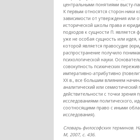
центральными понятиями высту-паю
К первым относятся сторон-ники к
зависимости от утверждения или о
исторической школы права и юрид
подходов к сущности П. является 
уже не особая сущность или идея, 
которой является правосудие (юрид
распространение получило пониман
психологической науки. Основатель
совокупность психических пережив
императивно-атрибутивно (повелит
XX в., все большим влиянием начи
аналитический или семиотический 
действительности с точки зрения 
исследованиями политического, ид
соотносящими право с иными обла
исследования).
Словарь философских терминов. На
М, 2007, с. 436.