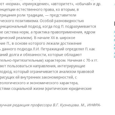
т «норма», «принуждение», «авторитет», «обычай» и др.
онцепции естественного права, ко вторым, в
трицания роли традиции, — представители
ического позитивизма. Особой разновидностью
функциональный подход, когда под П. подразумевается
не система норм, а практика правоприменения, ядром
ический реализм). В начале XX в. широкое
ие П., в основе которого лежали достижение
 данного подхода Л.И. Петражицкий определял П. как
аний долга и обязанности, которые обладают
ельно-притязательным) характером. Начиная с 70-х гг.
нают пользоваться направления, интегрирующие
подход, который ограничивается анализом правовой
присущих ей внутренних закономерностей, с
еологического и экономического характера,
стями социальной жизни (критические юридические
учная редакция профессора В.Г. Кузнецова. М., ИНФРА-