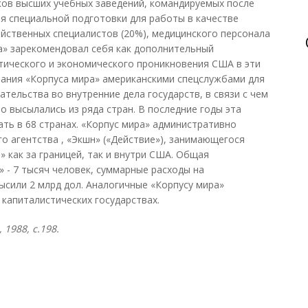
ков высших учебных заведений, командируемых после
я специальной подготовки для работы в качестве
яйственных специалистов (20%), медицинского персонала
ра» зарекомендовал себя как дополнительный
тического и экономического проникновения США в эти
вания «Корпуса мира» американскими спецслужбами для
тельства во внутренние дела государств, в связи с чем
о высылались из ряда стран. В последние годы эта
ть в 68 странах. «Корпус мира» административно
о агентства , «Экшн» («Действие»), занимающегося
как за границей, так и внутри США. Общая
 - 7 тысяч человек, суммарные расходы на
ысили 2 млрд дол. Аналогичные «Корпусу мира»
 капиталистических государствах.
1988, с.198.