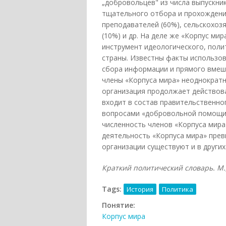
„добровольцев" из числа выпускни
тщательного отбора и прохождени
преподавателей (60%), сельскохоз
(10%) и др. На деле же «Корпус ми
инструмент идеологического, поли
страны. Известны факты использо
сбора информации и прямого вмеша
члены «Корпуса мира» неоднократн
организация продолжает действова
входит в состав правительственног
вопросами «добровольной помощи» 
численность членов «Корпуса мира»
деятельность «Корпуса мира» прев
организации существуют и в других
Краткий политический словарь. М., 
Tags:
История
Политика
Понятие:
Корпус мира