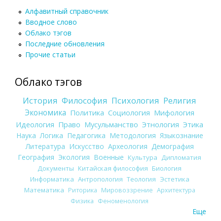
Алфавитный справочник
Вводное слово
Облако тэгов
Последние обновления
Прочие статьи
Облако тэгов
История
Философия
Психология
Религия
Экономика
Политика
Социология
Мифология
Идеология
Право
Мусульманство
Этнология
Этика
Наука
Логика
Педагогика
Методология
Языкознание
Литература
Искусство
Археология
Демография
География
Экология
Военные
Культура
Дипломатия
Документы
Китайская философия
Биология
Информатика
Антропология
Теология
Эстетика
Математика
Риторика
Мировоззрение
Архитектура
Физика
Феноменология
Еще