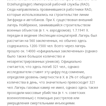
Erziehungslager) Имперской рабочей службы (RAD).
Сюда направлялись провинившиеся работники RAD,
которые использовались на строительстве линии
Зигфрида и автобанов. При X. существовал внешний
лагерь Нойбрюкке, занимавшийся строительством
военных объектов (в т. ч. аэродромов). 1.7.1941 X.
передан в ведение Инспекции концлагерей. Лагерь был
рассчитан на 560 заключенных, но обычно здесь
содержалось 1200-1500 чел. Всего через лагерь
прошло ок. 14000 «официальных заключенных» (однако
было также большое количество и
незарегистрированных узников). Официально
считается, что здесь погиб 321 чел., однако
исследователи ставят эту цифру под сомнение,
определяя уровень смертности в X. в 2% от общего
количества в день, что значительно превосходит 321
чел. Лагерь газовых камер не имел, однако здесь также
проходили массовые убийства (в т. ч. советских
военнопленных) с помощью расстрелов или
умерщвления смертельными инъекциями.