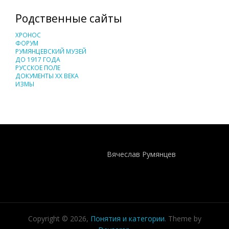
Родственные сайты
ХРОНОС
ФОРУМ
РУМЯНЦЕВСКИЙ МУЗЕЙ
ДО 1917 ГОДА
РУССКОЕ ПОЛЕ
ДОКУМЕНТЫ XX ВЕКА
ИЗМЫ
Понятия И Категории - Исторический Проект ХРОНОС
WEB-редактор
Вячеслав Румянцев
Copyright © 2026,
Понятия и категории
. Theme by