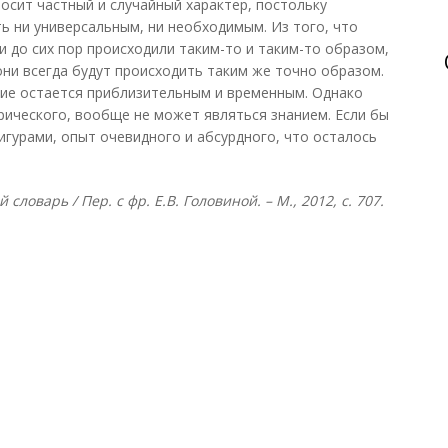
осит частный и случайный характер, постольку
ь ни универсальным, ни необходимым. Из того, что
до сих пор происходили таким-то и таким-то образом,
они всегда будут происходить таким же точно образом.
ние остается приблизительным и временным. Однако
ирического, вообще не может являться знанием. Если бы
игурами, опыт очевидного и абсурдного, что осталось
ловарь / Пер. с фр. Е.В. Головиной. – М., 2012, с. 707.