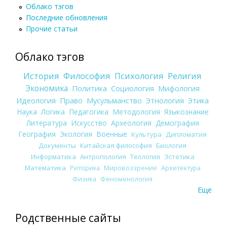
Облако тэгов
Последние обновления
Прочие статьи
Облако тэгов
История
Философия
Психология
Религия
Экономика
Политика
Социология
Мифология
Идеология
Право
Мусульманство
Этнология
Этика
Наука
Логика
Педагогика
Методология
Языкознание
Литература
Искусство
Археология
Демография
География
Экология
Военные
Культура
Дипломатия
Документы
Китайская философия
Биология
Информатика
Антропология
Теология
Эстетика
Математика
Риторика
Мировоззрение
Архитектура
Физика
Феноменология
Еще
Родственные сайты