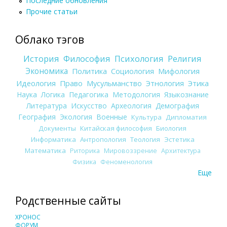
Последние обновления
Прочие статьи
Облако тэгов
История
Философия
Психология
Религия
Экономика
Политика
Социология
Мифология
Идеология
Право
Мусульманство
Этнология
Этика
Наука
Логика
Педагогика
Методология
Языкознание
Литература
Искусство
Археология
Демография
География
Экология
Военные
Культура
Дипломатия
Документы
Китайская философия
Биология
Информатика
Антропология
Теология
Эстетика
Математика
Риторика
Мировоззрение
Архитектура
Физика
Феноменология
Еще
Родственные сайты
ХРОНОС
ФОРУМ