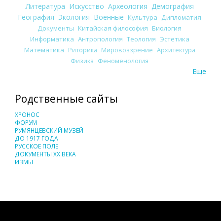
Литература
Искусство
Археология
Демография
География
Экология
Военные
Культура
Дипломатия
Документы
Китайская философия
Биология
Информатика
Антропология
Теология
Эстетика
Математика
Риторика
Мировоззрение
Архитектура
Физика
Феноменология
Еще
Родственные сайты
ХРОНОС
ФОРУМ
РУМЯНЦЕВСКИЙ МУЗЕЙ
ДО 1917 ГОДА
РУССКОЕ ПОЛЕ
ДОКУМЕНТЫ XX ВЕКА
ИЗМЫ
Понятия И Категории - Исторический Проект ХРОНОС