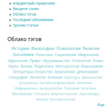
Алфавитный справочник
Вводное слово
Облако тэгов
Последние обновления
Прочие статьи
Облако тэгов
История
Философия
Психология
Религия
Экономика
Политика
Социология
Мифология
Идеология
Право
Мусульманство
Этнология
Этика
Наука
Логика
Педагогика
Методология
Языкознание
Литература
Искусство
Археология
Демография
География
Экология
Военные
Культура
Дипломатия
Документы
Китайская философия
Биология
Информатика
Антропология
Теология
Эстетика
Математика
Риторика
Мировоззрение
Архитектура
Физика
Феноменология
Еще