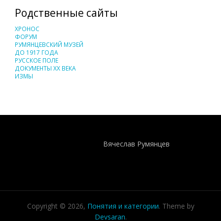
Родственные сайты
ХРОНОС
ФОРУМ
РУМЯНЦЕВСКИЙ МУЗЕЙ
ДО 1917 ГОДА
РУССКОЕ ПОЛЕ
ДОКУМЕНТЫ XX ВЕКА
ИЗМЫ
Понятия И Категории - Исторический Проект ХРОНОС
WEB-редактор
Вячеслав Румянцев
Copyright © 2026,
Понятия и категории
. Theme by
Devsaran
.