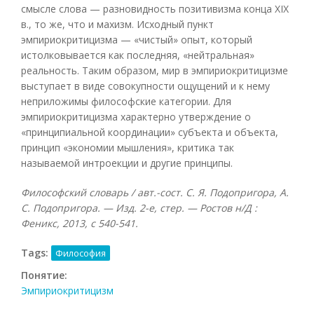
смысле слова — разновидность позитивизма конца XIX
в., то же, что и махизм. Исходный пункт
эмпириокритицизма — «чистый» опыт, который
истолковывается как последняя, «нейтральная»
реальность. Таким образом, мир в эмпириокритицизме
выступает в виде совокупности ощущений и к нему
неприложимы философские категории. Для
эмпириокритицизма характерно утверждение о
«принципиальной координации» субъекта и объекта,
принцип «экономии мышления», критика так
называемой интроекции и другие принципы.
Философский словарь / авт.-сост. С. Я. Подопригора, А.
С. Подопригора. — Изд. 2-е, стер. — Ростов н/Д :
Феникс, 2013, с 540-541.
Tags:
Философия
Понятие:
Эмпириокритицизм