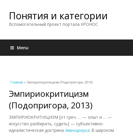
Понятия и категории
Вспомогательный проект портала ХРОНОС
Menu
Вы здесь
Главная
» Эмпириокритицизм (Подопригора, 2013)
Эмпириокритицизм
(Подопригора, 2013)
ЭМПИРИОКРИТИЦИЗМ [от греч. … — опыт и … —
искусство разбирать, судить] — субъективно-
идеалистическая доктрина
Авенариуса
. В широком