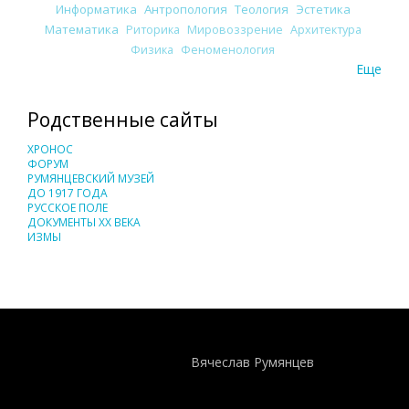
Информатика
Антропология
Теология
Эстетика
Математика
Риторика
Мировоззрение
Архитектура
Физика
Феноменология
Еще
Родственные сайты
ХРОНОС
ФОРУМ
РУМЯНЦЕВСКИЙ МУЗЕЙ
ДО 1917 ГОДА
РУССКОЕ ПОЛЕ
ДОКУМЕНТЫ XX ВЕКА
ИЗМЫ
Понятия И Категории - Исторический Проект ХРОНОС
WEB-редактор
Вячеслав Румянцев