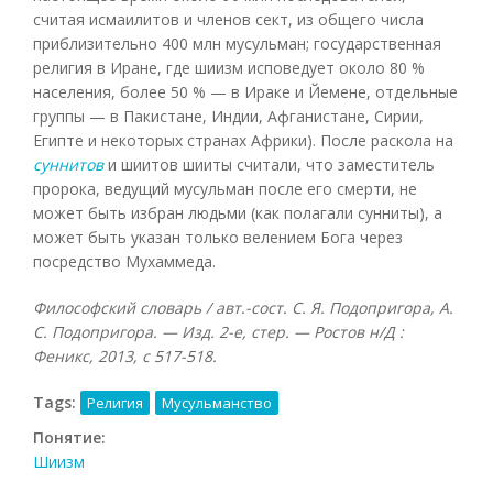
считая исмаилитов и членов сект, из общего числа
приблизительно 400 млн мусульман; государственная
религия в Иране, где шиизм исповедует около 80 %
населения, более 50 % — в Ираке и Йемене, отдельные
группы — в Пакистане, Индии, Афганистане, Сирии,
Египте и некоторых странах Африки). После раскола на
суннитов
и шиитов шииты считали, что заместитель
пророка, ведущий мусульман после его смерти, не
может быть избран людьми (как полагали сунниты), а
может быть указан только велением Бога через
посредство Мухаммеда.
Философский словарь / авт.-сост. С. Я. Подопригора, А.
С. Подопригора. — Изд. 2-е, стер. — Ростов н/Д :
Феникс, 2013, с 517-518.
Tags:
Религия
Мусульманство
Понятие:
Шиизм