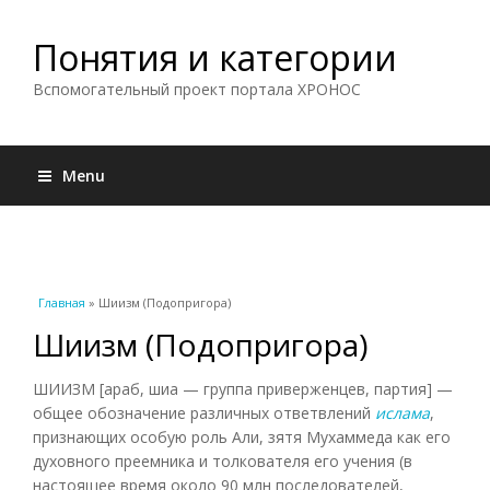
Понятия и категории
Вспомогательный проект портала ХРОНОС
Menu
Вы здесь
Главная
» Шиизм (Подопригора)
Шиизм (Подопригора)
ШИИЗМ [араб, шиа — группа приверженцев, партия] —
общее обозначение различных ответвлений
ислама
,
признающих особую роль Али, зятя Мухаммеда как его
духовного преемника и толкователя его учения (в
настоящее время около 90 млн последователей,