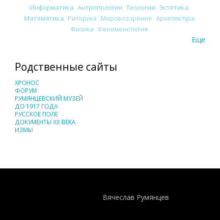
Информатика
Антропология
Теология
Эстетика
Математика
Риторика
Мировоззрение
Архитектура
Физика
Феноменология
Еще
Родственные сайты
ХРОНОС
ФОРУМ
РУМЯНЦЕВСКИЙ МУЗЕЙ
ДО 1917 ГОДА
РУССКОЕ ПОЛЕ
ДОКУМЕНТЫ XX ВЕКА
ИЗМЫ
Понятия И Категории - Исторический Проект ХРОНОС
WEB-редактор
Вячеслав Румянцев