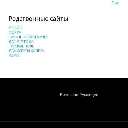
Еще
Родственные сайты
ХРОНОС
ФОРУМ
РУМЯНЦЕВСКИЙ МУЗЕЙ
ДО 1917 ГОДА
РУССКОЕ ПОЛЕ
ДОКУМЕНТЫ XX ВЕКА
ИЗМЫ
Понятия И Категории - Исторический Проект ХРОНОС
WEB-редактор
Вячеслав Румянцев