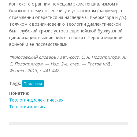
контексте с ранним немецким экзистенциализмом и
близкое к нему по генезису и установкам (например, в
стремлении опереться на наследие С. Кьёркегора и др.).
Толчком к возникновению Теологии диалектической
был глубокий кризис устоев европейской буржуазной
цивилизации, выявившийся в связи с Первой мировой
войной и ее последствиями.
Философский словарь / авт.-сост. С. Я. Подопригора, А.
С. Подопригора. — Изд. 2-е, стер. — Ростов н/Д :
Феникс, 2013, с 441-442.
Tags:
Теология
Понятие:
Теология диалектическая
Теология кризиса