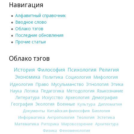
Навигация
Алфавитный справочник
Вводное слово
Облако тэгов
Последние обновления
Прочие статьи
Облако тэгов
История
Философия
Психология
Религия
Экономика
Политика
Социология
Мифология
Идеология
Право
Мусульманство
Этнология
Этика
Наука
Логика
Педагогика
Методология
Языкознание
Литература
Искусство
Археология
Демография
География
Экология
Военные
Культура
Дипломатия
Документы
Китайская философия
Биология
Информатика
Антропология
Теология
Эстетика
Математика
Риторика
Мировоззрение
Архитектура
Физика
Феноменология