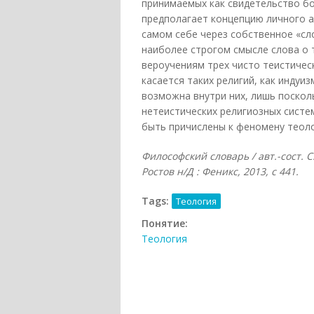
принимаемых как свидетельство бо
предполагает концепцию личного 
самом себе через собственное «сл
наиболее строгом смысле слова о
вероучениям трех чисто теистическ
касается таких религий, как индуи
возможна внутри них, лишь поскол
нетеистических религиозных систем
быть причислены к феномену теоло
Философский словарь / авт.-сост. С
Ростов н/Д : Феникс, 2013, с 441.
Tags:
Теология
Понятие:
Теология