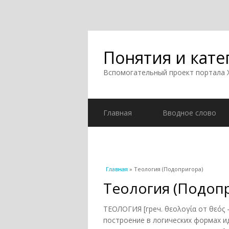
Понятия и кате
Вспомогательный проект портала
Главная
Вводное слово
Вы здесь
Главная
» Теология (Подопригора)
Теология (Подоп
ТЕОЛОГИЯ [греч. θεολογία от θεός -
построение в логических формах и