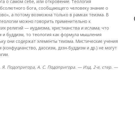
га о самом себе, или откровение. Теология
абсолютного бога, сообщающего человеку знание о
ово», а потому возможна только в рамках теизма. В
 теологии можно говорить применительно к
их религий — иудаизма, христианства и ислама; что
зм и буддизм, то теология как формула мышления
ьку они содержат элементы теизма. Мистические учения
 (конфуцианство, даосизм, дзэн-буддизм и др.) не могут
гии.
. Я. Подопригора, А. С. Подопригора. — Изд. 2-е, стер. —