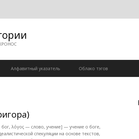
гории
 ХРОНОС
Алфавитный указатель
Облако тэгов
ригора)
 бог, λόγος — слово, учение] — учение о боге,
деалистической спекуляции на основе текстов,