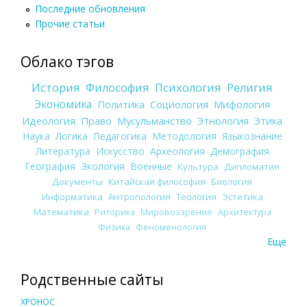
Последние обновления
Прочие статьи
Облако тэгов
История
Философия
Психология
Религия
Экономика
Политика
Социология
Мифология
Идеология
Право
Мусульманство
Этнология
Этика
Наука
Логика
Педагогика
Методология
Языкознание
Литература
Искусство
Археология
Демография
География
Экология
Военные
Культура
Дипломатия
Документы
Китайская философия
Биология
Информатика
Антропология
Теология
Эстетика
Математика
Риторика
Мировоззрение
Архитектура
Физика
Феноменология
Еще
Родственные сайты
ХРОНОС