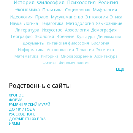
История
Философия
Психология
Религия
Экономика
Политика
Социология
Мифология
Идеология
Право
Мусульманство
Этнология
Этика
Наука
Логика
Педагогика
Методология
Языкознание
Литература
Искусство
Археология
Демография
География
Экология
Военные
Культура
Дипломатия
Документы
Китайская философия
Биология
Информатика
Антропология
Теология
Эстетика
Математика
Риторика
Мировоззрение
Архитектура
Физика
Феноменология
Еще
Родственные сайты
ХРОНОС
ФОРУМ
РУМЯНЦЕВСКИЙ МУЗЕЙ
ДО 1917 ГОДА
РУССКОЕ ПОЛЕ
ДОКУМЕНТЫ XX ВЕКА
ИЗМЫ