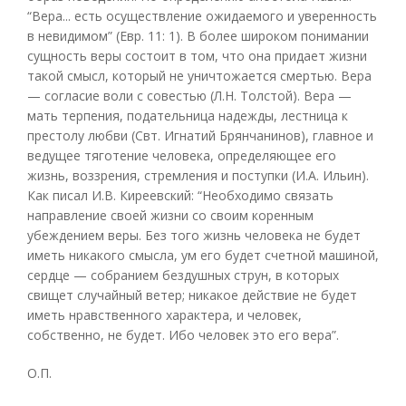
“Вера... есть осуществление ожидаемого и уверенность
в невидимом” (Евр. 11: 1). В более широком понимании
сущность веры состоит в том, что она придает жизни
такой смысл, который не уничтожается смертью. Вера
— согласие воли с совестью (Л.Н. Толстой). Вера —
мать терпения, подательница надежды, лестница к
престолу любви (Свт. Игнатий Брянчанинов), главное и
ведущее тяготение человека, определяющее его
жизнь, воззрения, стремления и поступки (И.А. Ильин).
Как писал И.В. Киреевский: “Необходимо связать
направление своей жизни со своим коренным
убеждением веры. Без того жизнь человека не будет
иметь никакого смысла, ум его будет счетной машиной,
сердце — собранием бездушных струн, в которых
свищет случайный ветер; никакое действие не будет
иметь нравственного характера, и человек,
собственно, не будет. Ибо человек это его вера”.
О.П.