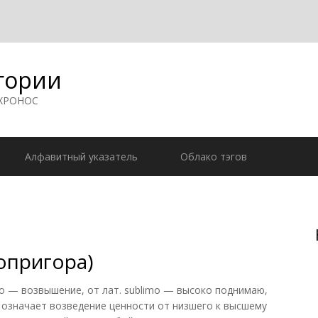
гории
 ХРОНОС
Алфавитный указатель
Облако тэгов
опригора)
o — возвышение, от лат. sublimo — высоко поднимаю,
означает возведение ценности от низшего к высшему