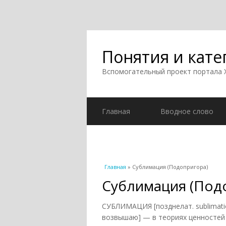
Понятия и кате
Вспомогательный проект портала
Главная
Вводное слово
Вы здесь
Главная
» Сублимация (Подопригора)
Сублимация (Под
СУБЛИМАЦИЯ [позднелат. sublimati
возвышаю] — в теориях ценностей 