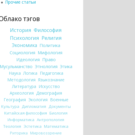
Прочие статьи
Облако тэгов
История
Философия
Психология
Религия
Экономика
Политика
Социология
Мифология
Идеология
Право
Мусульманство
Этнология
Этика
Наука
Логика
Педагогика
Методология
Языкознание
Литература
Искусство
Археология
Демография
География
Экология
Военные
Культура
Дипломатия
Документы
Китайская философия
Биология
Информатика
Антропология
Теология
Эстетика
Математика
Риторика
Мировоззрение