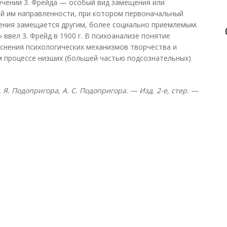
 учении 3. Фрейда — особый вид замещения или
ей им направленности, при котором первоначальный
ения замещается другим, более социально приемлемым.
ввел 3. Фрейд в 1900 г. В психоанализе понятие
снения психологических механизмов творчества и
м процессе низших (большей частью подсознательных)
. Я. Подопригора, А. С. Подопригора. — Изд. 2-е, стер. —