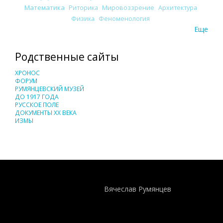
Математика
Риторика
Мировоззрение
Архитектура
Физика
Феноменология
Еще
Родственные сайты
ХРОНОС
ФОРУМ
РУМЯНЦЕВСКИЙ МУЗЕЙ
ДО 1917 ГОДА
РУССКОЕ ПОЛЕ
ДОКУМЕНТЫ XX ВЕКА
ИЗМЫ
Понятия И Категории - Исторический Проект ХРОНОС
WEB-редактор
Вячеслав Румянцев