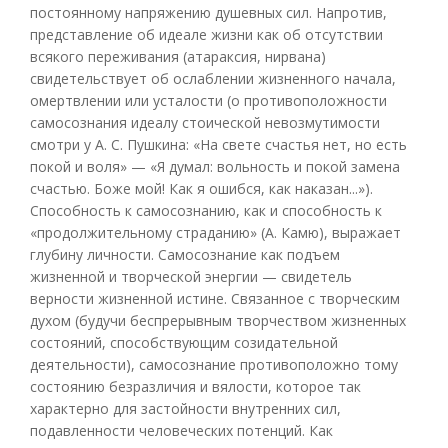
постоянному напряжению душевных сил. Напротив,
представление об идеале жизни как об отсутствии
всякого переживания (атараксия, нирвана)
свидетельствует об ослаблении жизненного начала,
омертвлении или усталости (о противоположности
самосознания идеалу стоической невозмутимости
смотри у А. С. Пушкина: «На свете счастья нет, но есть
покой и воля» — «Я думал: вольность и покой замена
счастью. Боже мой! Как я ошибся, как наказан...»).
Способность к самосознанию, как и способность к
«продолжительному страданию» (А. Камю), выражает
глубину личности. Самосознание как подъем
жизненной и творческой энергии — свидетель
верности жизненной истине. Связанное с творческим
духом (будучи беспрерывным творчеством жизненных
состояний, способствующим созидательной
деятельности), самосознание противоположно тому
состоянию безразличия и вялости, которое так
характерно для застойности внутренних сил,
подавленности человеческих потенций. Как