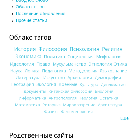
Облако тэгов
Последние обновления
Прочие статьи
Облако тэгов
История
Философия
Психология
Религия
Экономика
Политика
Социология
Мифология
Идеология
Право
Мусульманство
Этнология
Этика
Наука
Логика
Педагогика
Методология
Языкознание
Литература
Искусство
Археология
Демография
География
Экология
Военные
Культура
Дипломатия
Документы
Китайская философия
Биология
Информатика
Антропология
Теология
Эстетика
Математика
Риторика
Мировоззрение
Архитектура
Физика
Феноменология
Еще
Родственные сайты