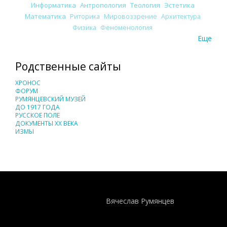
Информатика
Антропология
Теология
Эстетика
Математика
Риторика
Мировоззрение
Архитектура
Физика
Феноменология
Еще
Родственные сайты
ХРОНОС
ФОРУМ
РУМЯНЦЕВСКИЙ МУЗЕЙ
ДО 1917 ГОДА
РУССКОЕ ПОЛЕ
ДОКУМЕНТЫ XX ВЕКА
ИЗМЫ
Понятия И Категории - Исторический Проект ХРОНОС
WEB-редактор
Вячеслав Румянцев