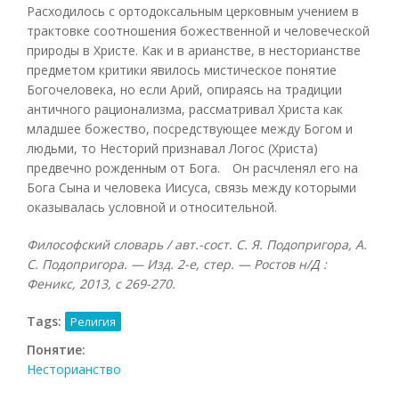
Расходилось с ортодоксальным церковным учением в
трактовке соотношения божественной и человеческой
природы в Христе. Как и в арианстве, в несторианстве
предметом критики явилось мистическое понятие
Богочеловека, но если Арий, опираясь на традиции
античного рационализма, рассматривал Христа как
младшее божество, посредствующее между Богом и
людьми, то Несторий признавал Логос (Христа)
предвечно рожденным от Бога. Он расчленял его на
Бога Сына и человека Иисуса, связь между которыми
оказывалась условной и относительной.
Философский словарь / авт.-сост. С. Я. Подопригора, А.
С. Подопригора. — Изд. 2-е, стер. — Ростов н/Д :
Феникс, 2013, с 269-270.
Tags:
Религия
Понятие:
Несторианство