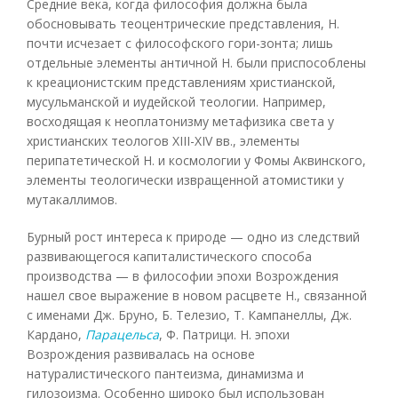
Средние века, когда философия должна была
обосновывать теоцентрические представления, Н.
почти исчезает с философского гори-зонта; лишь
отдельные элементы античной Н. были приспособлены
к креационистским представлениям христианской,
мусульманской и иудейской теологии. Например,
восходящая к неоплатонизму метафизика света у
христианских теологов XIII-XIV вв., элементы
перипатетической Н. и космологии у Фомы Аквинского,
элементы теологически извращенной атомистики у
мутакаллимов.
Бурный рост интереса к природе — одно из следствий
развивающегося капиталистического способа
производства — в философии эпохи Возрождения
нашел свое выражение в новом расцвете Н., связанной
с именами Дж. Бруно, Б. Телезио, Т. Кампанеллы, Дж.
Кардано,
Парацельса
, Ф. Патрици. Н. эпохи
Возрождения развивалась на основе
натуралистического пантеизма, динамизма и
гилозоизма. Особенно широко был использован