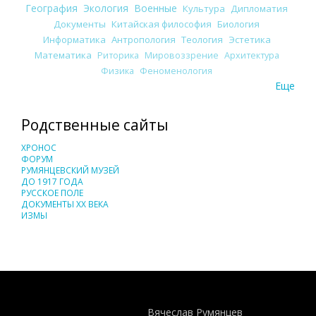
География
Экология
Военные
Культура
Дипломатия
Документы
Китайская философия
Биология
Информатика
Антропология
Теология
Эстетика
Математика
Риторика
Мировоззрение
Архитектура
Физика
Феноменология
Еще
Родственные сайты
ХРОНОС
ФОРУМ
РУМЯНЦЕВСКИЙ МУЗЕЙ
ДО 1917 ГОДА
РУССКОЕ ПОЛЕ
ДОКУМЕНТЫ XX ВЕКА
ИЗМЫ
Понятия И Категории - Исторический Проект ХРОНОС
WEB-редактор
Вячеслав Румянцев