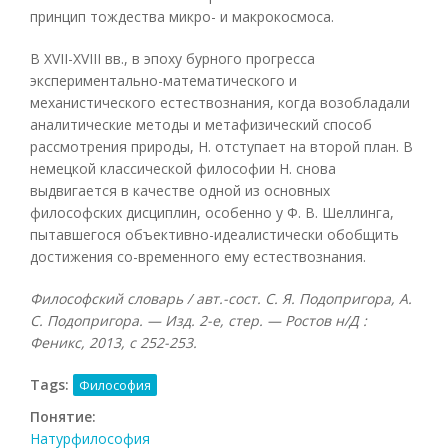
принцип тождества микро- и макрокосмоса.
В XVII-XVIII вв., в эпоху бурного прогресса
экспериментально-математического и
механистического естествознания, когда возобладали
аналитические методы и метафизический способ
рассмотрения природы, Н. отступает на второй план. В
немецкой классической философии Н. снова
выдвигается в качестве одной из основных
философских дисциплин, особенно у Ф. В. Шеллинга,
пытавшегося объективно-идеалистически обобщить
достижения со-временного ему естествознания.
Философский словарь / авт.-сост. С. Я. Подопригора, А.
С. Подопригора. — Изд. 2-е, стер. — Ростов н/Д :
Феникс, 2013, с 252-253.
Tags:
Философия
Понятие:
Натурфилософия