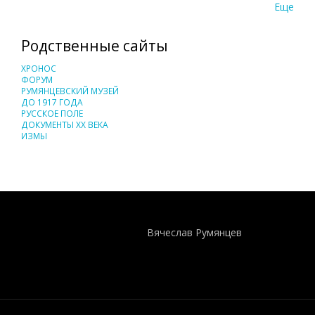
Еще
Родственные сайты
ХРОНОС
ФОРУМ
РУМЯНЦЕВСКИЙ МУЗЕЙ
ДО 1917 ГОДА
РУССКОЕ ПОЛЕ
ДОКУМЕНТЫ XX ВЕКА
ИЗМЫ
Понятия И Категории - Исторический Проект ХРОНОС
WEB-редактор
Вячеслав Румянцев