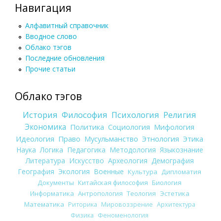
Навигация
Алфавитный справочник
Вводное слово
Облако тэгов
Последние обновления
Прочие статьи
Облако тэгов
История
Философия
Психология
Религия
Экономика
Политика
Социология
Мифология
Идеология
Право
Мусульманство
Этнология
Этика
Наука
Логика
Педагогика
Методология
Языкознание
Литература
Искусство
Археология
Демография
География
Экология
Военные
Культура
Дипломатия
Документы
Китайская философия
Биология
Информатика
Антропология
Теология
Эстетика
Математика
Риторика
Мировоззрение
Архитектура
Физика
Феноменология