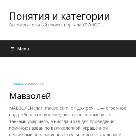
Понятия и категории
Вспомогательный проект портала ХРОНОС
Menu
Вы здесь
Главная
» Мавзолей
Мавзолей
МАВЗОЛЕЙ [лат. mausoleum, от др.-греч. … — огромное
надгробное сооружение, включавшее камеру с ос-
танками умершего, а иногда и зал для проведения
поминок; назван по великолепной, украшенной
рельефами прославленных скульпторов усыпальнице