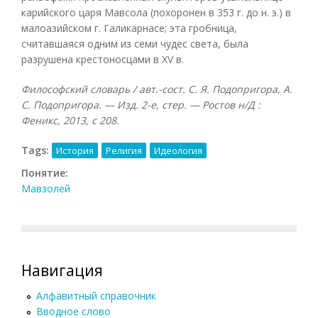
карийского царя Мавсола (похоронен в 353 г. до н. э.) в
малоазийском г. Галикарнасе; эта гробница,
считавшаяся одним из семи чудес света, была
разрушена крестоносцами в XV в.
Философский словарь / авт.-сост. С. Я. Подопригора, А.
С. Подопригора. — Изд. 2-е, стер. — Ростов н/Д :
Феникс, 2013, с 208.
Tags:
История
Религия
Идеология
Понятие:
Мавзолей
Навигация
Алфавитный справочник
Вводное слово