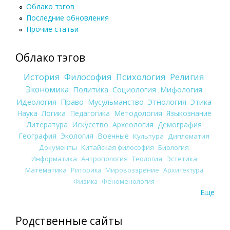
Облако тэгов
Последние обновления
Прочие статьи
Облако тэгов
История
Философия
Психология
Религия
Экономика
Политика
Социология
Мифология
Идеология
Право
Мусульманство
Этнология
Этика
Наука
Логика
Педагогика
Методология
Языкознание
Литература
Искусство
Археология
Демография
География
Экология
Военные
Культура
Дипломатия
Документы
Китайская философия
Биология
Информатика
Антропология
Теология
Эстетика
Математика
Риторика
Мировоззрение
Архитектура
Физика
Феноменология
Еще
Родственные сайты