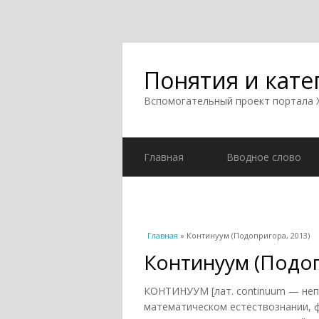
Понятия и кате
Вспомогательный проект портала
Главная
Вводное слово
Вы здесь
Главная
» Континуум (Подопригора, 2013)
Континуум (Подоп
КОНТИНУУМ [лат. continuum — неп
математическом естествознании, 