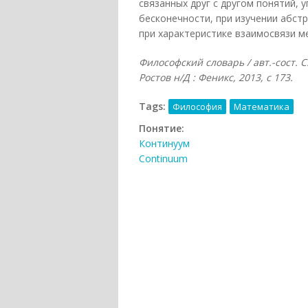
связанных друг с другом понятий,
бесконечности, при изучении абст
при характеристике взаимосвязи ме
Философский словарь / авт.-сост. С
Ростов н/Д : Феникс, 2013, с 173.
Tags:
Философия
Математика
Понятие:
Континуум
Continuum