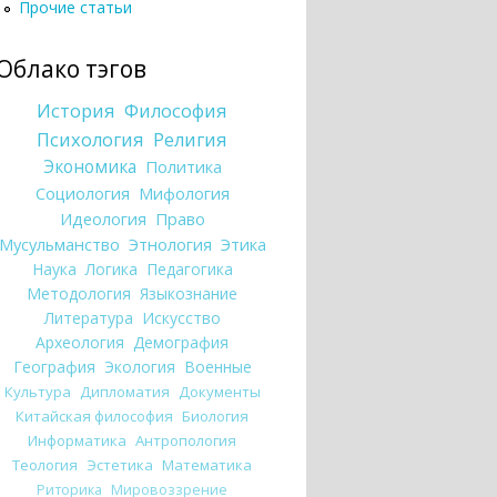
Прочие статьи
Облако тэгов
История
Философия
Психология
Религия
Экономика
Политика
Социология
Мифология
Идеология
Право
Мусульманство
Этнология
Этика
Наука
Логика
Педагогика
Методология
Языкознание
Литература
Искусство
Археология
Демография
География
Экология
Военные
Культура
Дипломатия
Документы
Китайская философия
Биология
Информатика
Антропология
Теология
Эстетика
Математика
Риторика
Мировоззрение