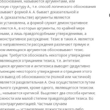
обоснования, называются аргументами, или
скую структуру А., т.е. способ логического обоснования
азывают формой А. А. бывает доказательной и
 А. (доказательстве) аргументы являются
ых установлена, а формой служит демонстративное
ляются А., в которых аргументы, по крайней мере
рными, а лишь правдоподобными утверждениями, а
монстративное рассуждение. Тезис в таких А. является
о направленности рассуждения различают прямую и
твом имеющихся аргументов обосновывают тезис.
ющем. Требуется обосновать некоторое утверждение
 являющееся отрицанием тезиса, т.е. антитезис
ющихся аргументов и антитезиса выводят (дедуктивно
нъюнкцию некоторого утверждения и отрицания этого
тся вывод об обоснованности (полной или частичной)
 является разделительная А. Она осуществляется путем
льного суждения, кроме одного, являющегося тезисом.
, называется критикой. Вьщеляют два способа критики;
ложности или малой степени правдоподобия тезиса. Во
 контраргументацией. Частным случаем
вержение — установление ложности какого-либо