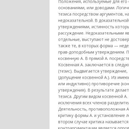
Положения, используемые для его 
основаниями, или доводами. Логиче
тезиса посредством аргументов, н
недоказательной. В доказательной
утверждениями, истинность котор
рассуждение. Недоказательными яв
отдельные, выступают не достове
также те, в которых форма — неде
прав-доподобным утверждением. П
косвенную А. В прямой А. посредс
Косвенная А. заключается в следу
(тезис). Выдвигается утверждение,
(допущение косвенной А.). Из име
или индуктивно) противоречие (ко
утверждения). В результате делае
тезиса. Другим видом косвенной А.
исключения всех членов разделите
Деятельность, противоположная А.
критику формы А. и установление 
втором случае критика называется
контраргументации является опро