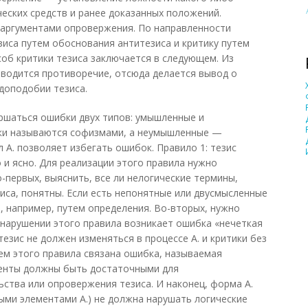
еских средств и ранее доказанных положений.
аргументами опровержения. По направленности
зиса путем обоснования антитезиса и критику путем
соб критики тезиса заключается в следующем. Из
водится противоречие, отсюда делается вывод о
доподобии тезиса.
ершаться ошибки двух типов: умышленные и
и называются софизмами, а неумышленные —
 А. позволяет избегать ошибок. Правило 1: тезис
и ясно. Для реализации этого правила нужно
-первых, выяснить, все ли нелогические термины,
са, понятны. Если есть непонятные или двусмысленные
, например, путем определения. Во-вторых, нужно
 нарушении этого правила возникает ошибка «нечеткая
тезис не должен изменяться в процессе А. и критики без
ем этого правила связана ошибка, называемая
менты должны быть достаточными для
ства или опровержения тезиса. И наконец, форма А.
ными элементами А.) не должна нарушать логические