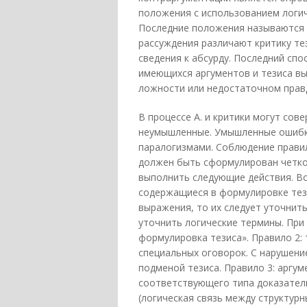
положения с использованием логич
Последние положения называются 
рассуждения различают критику те
сведения к абсурду. Последний спо
имеющихся аргументов и тезиса вы
ложности или недостаточном прав
В процессе А. и критики могут сов
неумышленные. Умышленные ошибк
паралогизмами. Соблюдение правил
должен быть сформулирован четко 
выполнить следующие действия. Во
содержащиеся в формулировке тези
выражения, то их следует уточнить
уточнить логические термины. При
формулировка тезиса». Правило 2: 
специальных оговорок. С нарушени
подменой тезиса. Правило 3: аргу
соответствующего типа доказатель
(логическая связь между структур