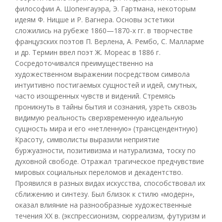
философии А. Шопенгауэра, Э. Гартмана, некоторым
идеям Ф. Ницше и Р. Вагнера. Основы эстетики
сложились на рубеже 1860—1870-х гг. в творчестве
французских поэтов П. Верлена, А. Рембо, С. Малларме
и др. Термин ввел поэт Ж. Мореас в 1886 г.
Сосредоточивался преимущественно на
художественном выражении посредством символа
интуитивно постигаемых сущностей и идей, смутных,
часто изощренных чувств и видений. Стремясь
проникнуть в тайны бытия и сознания, узреть сквозь
видимую реальность сверхвременную идеальную
сущность мира и его «нетленную» (трансцендентную)
Красоту, символисты выразили неприятие
буржуазности, позитивизма и натурализма, тоску по
духовной свободе. Отражал трагическое предчувствие
мировых социальных переломов и декадентство.
Проявился в разных видах искусства, способствовал их
сближению и синтезу. Был близок к стилю «модерн»,
оказал влияние на разнообразные художественные
течения XX в. (экспрессионизм, сюрреализм, футуризм и