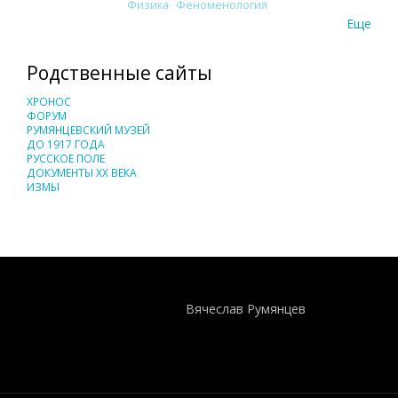
Физика
Феноменология
Еще
Родственные сайты
ХРОНОС
ФОРУМ
РУМЯНЦЕВСКИЙ МУЗЕЙ
ДО 1917 ГОДА
РУССКОЕ ПОЛЕ
ДОКУМЕНТЫ XX ВЕКА
ИЗМЫ
Понятия И Категории - Исторический Проект ХРОНОС
WEB-редактор
Вячеслав Румянцев