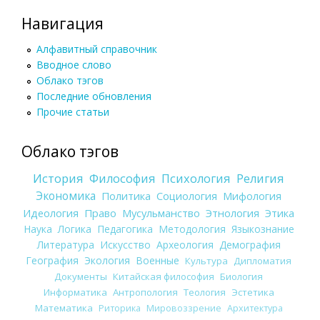
Навигация
Алфавитный справочник
Вводное слово
Облако тэгов
Последние обновления
Прочие статьи
Облако тэгов
История
Философия
Психология
Религия
Экономика
Политика
Социология
Мифология
Идеология
Право
Мусульманство
Этнология
Этика
Наука
Логика
Педагогика
Методология
Языкознание
Литература
Искусство
Археология
Демография
География
Экология
Военные
Культура
Дипломатия
Документы
Китайская философия
Биология
Информатика
Антропология
Теология
Эстетика
Математика
Риторика
Мировоззрение
Архитектура