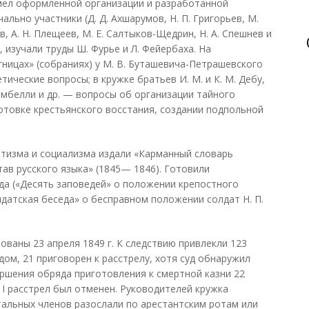
имел оформленной организации и разработанной
льно участники (Д. Д. Ахшарумов, Н. П. Григорьев, М.
ов, А. Н. Плещеев, М. Е. Салтыков-Щедрин, Н. А. Спешнев и
 изучали труды Ш. Фурье и Л. Фейербаха. На
ицах» (собраниях) у М. В. Буташевича-Петрашевского
ческие вопросы; в кружке братьев И. М. и К. М. Дебу,
 Момбелли и др. — вопросы об организации тайного
товке крестьянского восстания, создании подпольной
тизма и социализма издали «Карманный словарь
ав русского языка» (1845— 1846). Готовили
да («Десять заповедей» о положении крепостного
лдатская беседа» о бесправном положении солдат Н. П.
ованы 23 апреля 1849 г. К следствию привлекли 123
ом, 21 приговорен к расстрелу, хотя суд обнаружил
ершения обряда приготовления к смертной казни 22
я I расстрел был отменен. Руководителей кружка
стальных членов разослали по арестантским ротам или