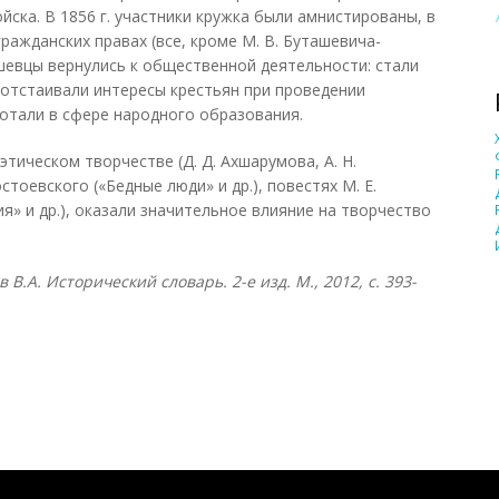
ска. В 1856 г. участники кружка были амнистированы, в
гражданских правах (все, кроме М. В. Буташевича-
евцы вернулись к общественной деятельности: стали
 отстаивали интересы крестьян при проведении
ботали в сфере народного образования.
тическом творчестве (Д. Д. Ахшарумова, А. Н.
стоевского («Бедные люди» и др.), повестях М. Е.
» и др.), оказали значительное влияние на творчество
в В.А. Исторический словарь. 2-е изд. М., 2012, с. 393-