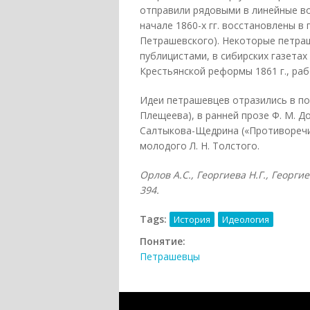
отправили рядовыми в линейные вой
начале 1860-х гг. восстановлены в 
Петрашевского). Некоторые петраш
публицистами, в сибирских газетах
Крестьянской реформы 1861 г., ра
Идеи петрашевцев отразились в поэ
Плещеева), в ранней прозе Ф. М. До
Салтыкова-Щедрина («Противоречия
молодого Л. Н. Толстого.
Орлов А.С., Георгиева Н.Г., Георгие
394.
Tags:
История
Идеология
Понятие:
Петрашевцы