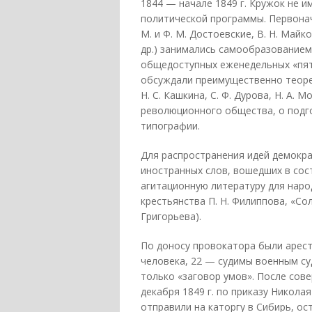
1844 — начале 1849 г. Кружок не 
политической программы. Первонача
М. и Ф. М. Достоевские, В. Н. Майк
др.) занимались самообразованием,
общедоступных еженедельных «пятн
обсуждали преимущественно теорети
Н. С. Кашкина, С. Ф. Дурова, Н. А.
революционного общества, о подго
типографии.
Для распространения идей демокра
иностранных слов, вошедших в сост
агитационную литературу для наро
крестьянства П. Н. Филиппова, «Со
Григорьева).
По доносу провокатора были арест
человека, 22 — судимы военным суд
только «заговор умов». После сов
декабря 1849 г. по приказу Никола
отправили на каторгу в Сибирь, о