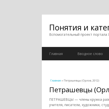
Понятия и кате
Вспомогательный проект портала
Главная
Вводное слово
Вы здесь
Главная
» Петрашевцы (Орлов, 2012)
Петрашевцы (Орло
ПЕТРАШЕВЦЫ — члены кружка разн
учителя, писатели, художники, сту