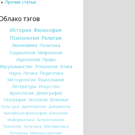
Прочие статьи
Облако тэгов
История
Философия
Психология
Религия
Экономика
Политика
Социология
Мифология
Идеология
Право
Мусульманство
Этнология
Этика
Наука
Логика
Педагогика
Методология
Языкознание
Литература
Искусство
Археология
Демография
География
Экология
Военные
Культура
Дипломатия
Документы
Китайская философия
Биология
Информатика
Антропология
Теология
Эстетика
Математика
Риторика
Мировоззрение