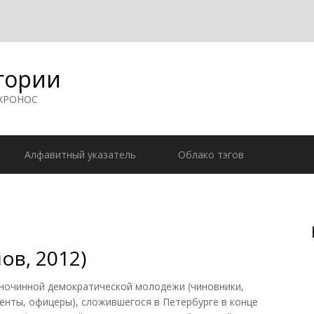
гории
 ХРОНОС
Алфавитный указатель
Облако тэгов
в, 2012)
очинной демократической молодежи (чиновники,
денты, офицеры), сложившегося в Петербурге в конце