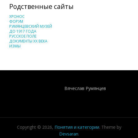
Родственные сайты
ХРОНОС
ФОРУМ
РУМЯНЦЕВСКИЙ МУЗЕЙ
ДО 1917 ГОДА
РУССКОЕ ПОЛЕ
ДОКУМЕНТЫ XX ВЕКА
ИЗМЫ
Понятия И Категории - Исторический Проект ХРОНОС
WEB-редактор
Вячеслав Румянцев
Copyright © 2026,
Понятия и категории
. Theme by
Devsaran
.