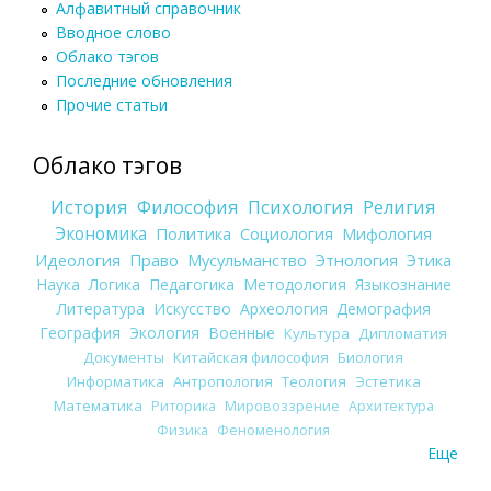
Алфавитный справочник
Вводное слово
Облако тэгов
Последние обновления
Прочие статьи
Облако тэгов
История
Философия
Психология
Религия
Экономика
Политика
Социология
Мифология
Идеология
Право
Мусульманство
Этнология
Этика
Наука
Логика
Педагогика
Методология
Языкознание
Литература
Искусство
Археология
Демография
География
Экология
Военные
Культура
Дипломатия
Документы
Китайская философия
Биология
Информатика
Антропология
Теология
Эстетика
Математика
Риторика
Мировоззрение
Архитектура
Физика
Феноменология
Еще