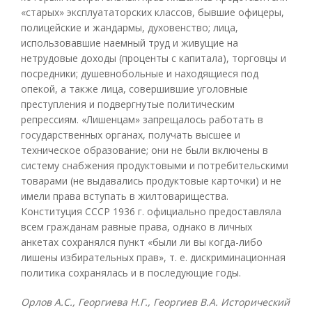
«старых» эксплуататорских классов, бывшие офицеры,
полицейские и жандармы, духовенство; лица,
использовавшие наемный труд и живущие на
нетрудовые доходы (проценты с капитала), торговцы и
посредники; душевнобольные и находящиеся под
опекой, а также лица, совершившие уголовные
преступления и подвергнутые политическим
репрессиям. «Лишенцам» запрещалось работать в
государственных органах, получать высшее и
техническое образование; они не были включены в
систему снабжения продуктовыми и потребительскими
товарами (не выдавались продуктовые карточки) и не
имели права вступать в жилтоварищества.
Конституция СССР 1936 г. официально предоставляла
всем гражданам равные права, однако в личных
анкетах сохранялся пункт «были ли вы когда-либо
лишены избирательных прав», т. е. дискриминационная
политика сохранялась и в последующие годы.
Орлов А.С., Георгиева Н.Г., Георгиев В.А. Исторический