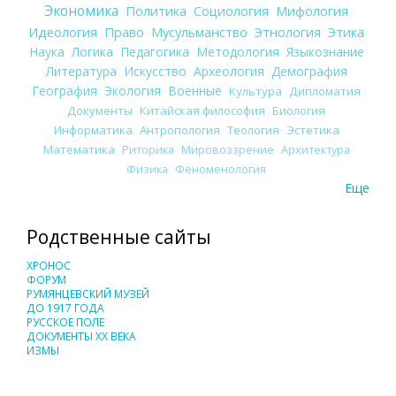
Экономика
Политика
Социология
Мифология
Идеология
Право
Мусульманство
Этнология
Этика
Наука
Логика
Педагогика
Методология
Языкознание
Литература
Искусство
Археология
Демография
География
Экология
Военные
Культура
Дипломатия
Документы
Китайская философия
Биология
Информатика
Антропология
Теология
Эстетика
Математика
Риторика
Мировоззрение
Архитектура
Физика
Феноменология
Еще
Родственные сайты
ХРОНОС
ФОРУМ
РУМЯНЦЕВСКИЙ МУЗЕЙ
ДО 1917 ГОДА
РУССКОЕ ПОЛЕ
ДОКУМЕНТЫ XX ВЕКА
ИЗМЫ