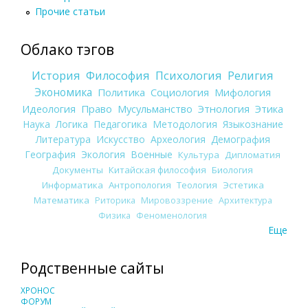
Прочие статьи
Облако тэгов
История
Философия
Психология
Религия
Экономика
Политика
Социология
Мифология
Идеология
Право
Мусульманство
Этнология
Этика
Наука
Логика
Педагогика
Методология
Языкознание
Литература
Искусство
Археология
Демография
География
Экология
Военные
Культура
Дипломатия
Документы
Китайская философия
Биология
Информатика
Антропология
Теология
Эстетика
Математика
Риторика
Мировоззрение
Архитектура
Физика
Феноменология
Еще
Родственные сайты
ХРОНОС
ФОРУМ