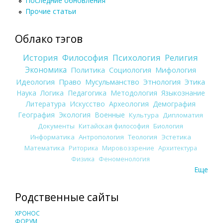
Последние обновления
Прочие статьи
Облако тэгов
История
Философия
Психология
Религия
Экономика
Политика
Социология
Мифология
Идеология
Право
Мусульманство
Этнология
Этика
Наука
Логика
Педагогика
Методология
Языкознание
Литература
Искусство
Археология
Демография
География
Экология
Военные
Культура
Дипломатия
Документы
Китайская философия
Биология
Информатика
Антропология
Теология
Эстетика
Математика
Риторика
Мировоззрение
Архитектура
Физика
Феноменология
Еще
Родственные сайты
ХРОНОС
ФОРУМ