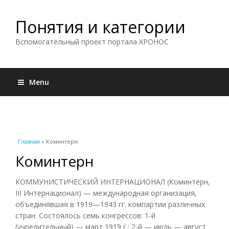
Понятия и категории
Вспомогательный проект портала ХРОНОС
Menu
Вы здесь
Главная
» Коминтерн
Коминтерн
КОММУНИСТИЧЕСКИЙ ИНТЕРНАЦИОНАЛ (Коминтерн,
III Интернационал) — международная организация,
объединявшая в 1919—1943 гг. компартии различных
стран. Состоялось семь конгрессов: 1-й
(учредительный) — март 1919 г.; 2-й — июль — август