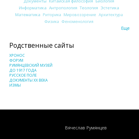
Документы
Китайская философия
Биология
Информатика
Антропология
Теология
Эстетика
Математика
Риторика
Мировоззрение
Архитектура
Физика
Феноменология
Еще
Родственные сайты
ХРОНОС
ФОРУМ
РУМЯНЦЕВСКИЙ МУЗЕЙ
ДО 1917 ГОДА
РУССКОЕ ПОЛЕ
ДОКУМЕНТЫ XX ВЕКА
ИЗМЫ
Понятия И Категории - Исторический Проект ХРОНОС
WEB-редактор
Вячеслав Румянцев