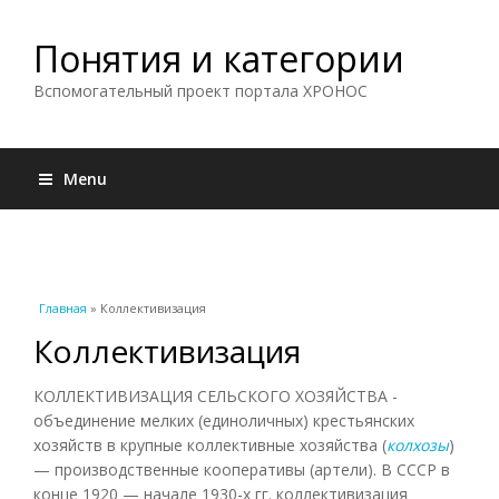
Понятия и категории
Вспомогательный проект портала ХРОНОС
Menu
Вы здесь
Главная
» Коллективизация
Коллективизация
КОЛЛЕКТИВИЗАЦИЯ СЕЛЬСКОГО ХОЗЯЙСТВА -
объединение мелких (единоличных) крестьянских
хозяйств в крупные коллективные хозяйства (
колхозы
)
— производственные кооперативы (артели). В СССР в
конце 1920 — начале 1930-х гг. коллективизация