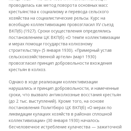
проводилась как метод поворота основных масс
крестьянства к социализму и перевода сельского
хозяйства на социалистические рельсы. Курс на
всеобщую коллективизацию провозгласил XV съезд
ВКП(б) (1927). Сроки осуществления определялись
постановлением ЦК ВКП(б) «О темпе коллективизации
и мерах помощи государства колхозному
строительству» (5 января 1930). «Примерный устав
сельскохозяйственной артели» (март 1930)
провозгласил принцип добровольности вхождения
крестьян в колхоз.
Однако в ходе реализации коллективизации
нарушались и принцип добровольности, и намеченные
сроки, что вызвало антиколхозные восстания крестьян
(до 2 тыс. выступлений). Кроме того, на основе
постановления Политбюро ЦК ВКП(б) «О мерах по
ликвидации кулацких хозяйств в районах сплошной
коллективизации» (30 января 1930) началось
бесчеловечное истребление кулачества — зажиточной