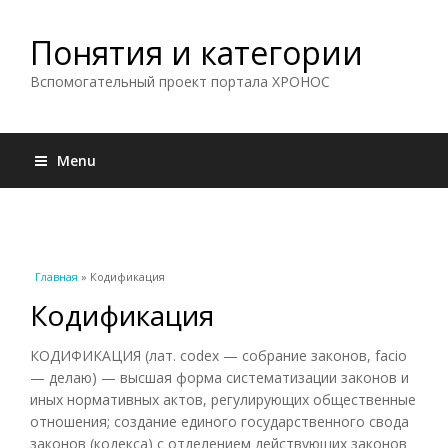
Понятия и категории
Вспомогательный проект портала ХРОНОС
Menu
Вы здесь
Главная
» Кодификация
Кодификация
КОДИФИКАЦИЯ (лат. codex — собрание законов, facio
— делаю) — высшая форма систематизации законов и
иных нормативных актов, регулирующих общественные
отношения; создание единого государственного свода
законов (кодекса) с отделением действующих законов