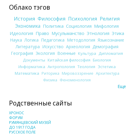
Облако тэгов
История
Философия
Психология
Религия
Экономика
Политика
Социология
Мифология
Идеология
Право
Мусульманство
Этнология
Этика
Наука
Логика
Педагогика
Методология
Языкознание
Литература
Искусство
Археология
Демография
География
Экология
Военные
Культура
Дипломатия
Документы
Китайская философия
Биология
Информатика
Антропология
Теология
Эстетика
Математика
Риторика
Мировоззрение
Архитектура
Физика
Феноменология
Еще
Родственные сайты
ХРОНОС
ФОРУМ
РУМЯНЦЕВСКИЙ МУЗЕЙ
ДО 1917 ГОДА
РУССКОЕ ПОЛЕ