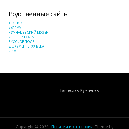
Родственные сайты
ХРОНОС
ФОРУМ
РУМЯНЦЕВСКИЙ МУЗЕЙ
ДО 1917 ГОДА
РУССКОЕ ПОЛЕ
ДОКУМЕНТЫ XX ВЕКА
ИЗМЫ
Понятия И Категории - Исторический Проект ХРОНОС
WEB-редактор
Вячеслав Румянцев
Copyright © 2026,
Понятия и категории
. Theme by