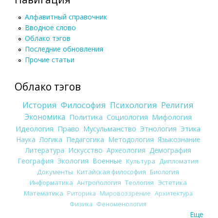
Алфавитный справочник
Вводное слово
Облако тэгов
Последние обновления
Прочие статьи
Облако тэгов
История
Философия
Психология
Религия
Экономика
Политика
Социология
Мифология
Идеология
Право
Мусульманство
Этнология
Этика
Наука
Логика
Педагогика
Методология
Языкознание
Литература
Искусство
Археология
Демография
География
Экология
Военные
Культура
Дипломатия
Документы
Китайская философия
Биология
Информатика
Антропология
Теология
Эстетика
Математика
Риторика
Мировоззрение
Архитектура
Физика
Феноменология
Еще