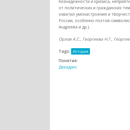
безнадежности и кризиса, неприят
от политических и гражданских тем
охватил умонастроения и творчеств
России, особенно поэтов-символис
Андреева и др.).
Орлов А.С., Георгиева Н.Г., Георгие
Tags:
История
Понятие:
Декаданс