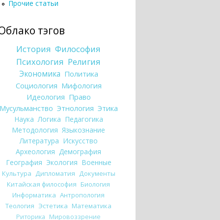
Прочие статьи
Облако тэгов
История
Философия
Психология
Религия
Экономика
Политика
Социология
Мифология
Идеология
Право
Мусульманство
Этнология
Этика
Наука
Логика
Педагогика
Методология
Языкознание
Литература
Искусство
Археология
Демография
География
Экология
Военные
Культура
Дипломатия
Документы
Китайская философия
Биология
Информатика
Антропология
Теология
Эстетика
Математика
Риторика
Мировоззрение