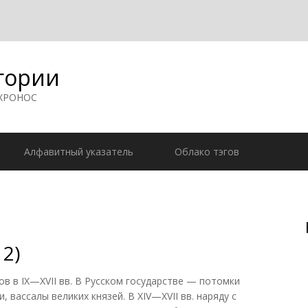
гории
 ХРОНОС
Алфавитный указатель
Облако тэгов
12)
 в IX—XVII вв. В Русском государстве — потомки
 вассалы великих князей. В XIV—XVII вв. наряду с