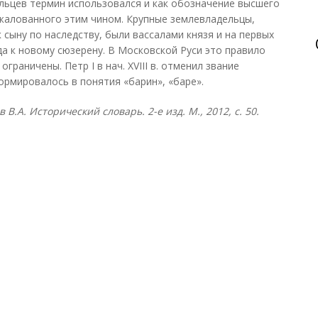
льцев термин использовался и как обозначение высшего
ожалованного этим чином. Крупные землевладельцы,
 сыну по наследству, были вассалами князя и на первых
а к новому сюзерену. В Московской Руси это правило
граничены. Петр I в нач. XVIII в. отменил звание
ормировалось в понятия «барин», «баре».
в В.А. Исторический словарь. 2-е изд. М., 2012, с. 50.