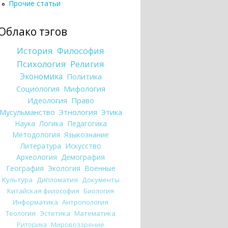
Прочие статьи
Облако тэгов
История
Философия
Психология
Религия
Экономика
Политика
Социология
Мифология
Идеология
Право
Мусульманство
Этнология
Этика
Наука
Логика
Педагогика
Методология
Языкознание
Литература
Искусство
Археология
Демография
География
Экология
Военные
Культура
Дипломатия
Документы
Китайская философия
Биология
Информатика
Антропология
Теология
Эстетика
Математика
Риторика
Мировоззрение