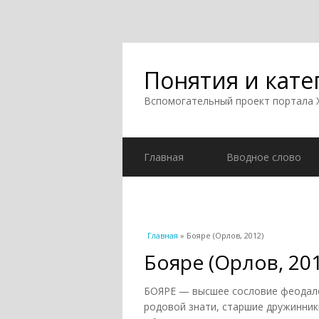
Понятия и кате
Вспомогательный проект портала
Главная
Вводное слово
Вы здесь
Главная
» Бояре (Орлов, 2012)
Бояре (Орлов, 20
БОЯРЕ — высшее сословие феодалов
родовой знати, старшие дружинники,