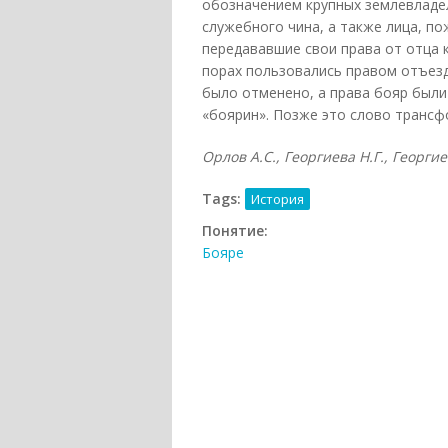
обозначением крупных землевладе
служебного чина, а также лица, п
передававшие свои права от отца к
порах пользовались правом отъезд
было отменено, а права бояр были о
«боярин». Позже это слово трансф
Орлов А.С., Георгиева Н.Г., Георгие
Tags:
История
Понятие:
Бояре