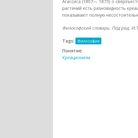
Агассиса (1807— 1873) о сверхъес
растений есть разновидность креа
показывают полную несостоятельн
Философский словарь. Под ред. И.Т.
Tags:
Философия
Понятие:
Креационизм