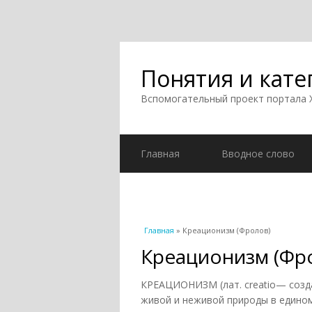
Понятия и кате
Вспомогательный проект портала
Главная
Вводное слово
Вы здесь
Главная
» Креационизм (Фролов)
Креационизм (Фр
КРЕАЦИОНИЗМ (лат. creatio— созда
живой и неживой природы в едином