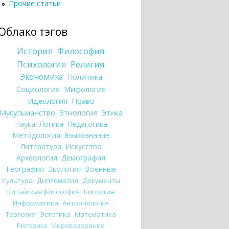
Прочие статьи
Облако тэгов
История
Философия
Психология
Религия
Экономика
Политика
Социология
Мифология
Идеология
Право
Мусульманство
Этнология
Этика
Наука
Логика
Педагогика
Методология
Языкознание
Литература
Искусство
Археология
Демография
География
Экология
Военные
Культура
Дипломатия
Документы
Китайская философия
Биология
Информатика
Антропология
Теология
Эстетика
Математика
Риторика
Мировоззрение