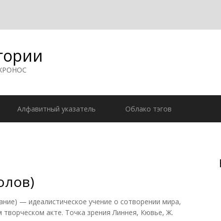
гории
 ХРОНОС
Алфавитный указатель
Облако тэгов
олов)
ние) — идеалистическое учение о сотворении мира,
 творческом акте. Точка зрения Линнея, Кювье, Ж.