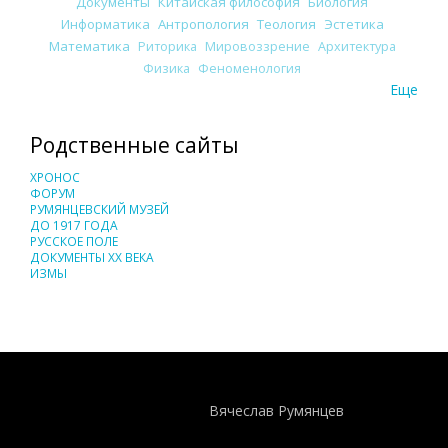
Документы
Китайская философия
Биология
Информатика
Антропология
Теология
Эстетика
Математика
Риторика
Мировоззрение
Архитектура
Физика
Феноменология
Еще
Родственные сайты
ХРОНОС
ФОРУМ
РУМЯНЦЕВСКИЙ МУЗЕЙ
ДО 1917 ГОДА
РУССКОЕ ПОЛЕ
ДОКУМЕНТЫ XX ВЕКА
ИЗМЫ
Понятия И Категории - Исторический Проект ХРОНОС
WEB-редактор
Вячеслав Румянцев