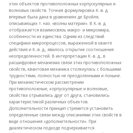
этих объектов противоположных корпускулярных и
волновых свойств. Точная формулировка К.-в. д.
впервые была дана в уравнениях де Бройля,
описывающих т. наз. «волны материи». В К.-в. д.
отображается взаимосвязь макро- и микромира,
особенности их единства. Одним из следствий
специфики микропроцессов, выраженной в кванте
действия и К.-в. д., явилось открытие соотношения
неопределенностей. В интерпретации К.-в. д., в
расшифровке механизма связи этих противоположных
свойств, квантовая механика столкнулась с большими
трудностями, полностью не преодоленными и поныне.
При механистическом рассмотрении
противоположные, корпускулярные и волновые,
свойства отрывались друг от друга, становились
характеристикой различных объектов.
Дополнительности принцип стремится установить
определенные связи между описаниями этих свойств в
виде отношения «дополнительности». При
диалектическом подходе подчеркивается