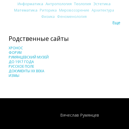
Информатика
Антропология
Теология
Эстетика
Математика
Риторика
Мировоззрение
Архитектура
Физика
Феноменология
Еще
Родственные сайты
ХРОНОС
ФОРУМ
РУМЯНЦЕВСКИЙ МУЗЕЙ
ДО 1917 ГОДА
РУССКОЕ ПОЛЕ
ДОКУМЕНТЫ XX ВЕКА
ИЗМЫ
Понятия И Категории - Исторический Проект ХРОНОС
WEB-редактор
Вячеслав Румянцев