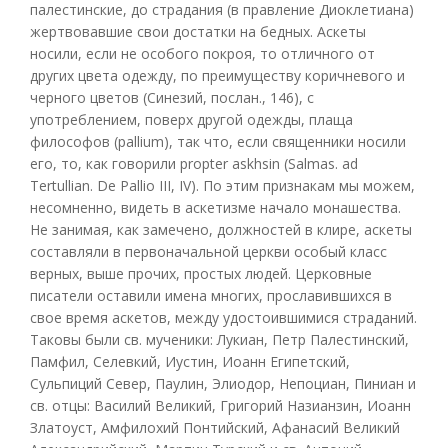
палестинские, до страдания (в правление Диоклетиана)
жертвовавшие свои достатки на бедных. Аскеты
носили, если не особого покроя, то отличного от
других цвета одежду, по преимуществу коричневого и
черного цветов (Синезий, послан., 146), с
употреблением, поверх другой одежды, плаща
философов (pallium), так что, если священники носили
его, то, как говорили propter askhsin (Salmas. ad
Tertullian. De Pallio III, IV). По этим признакам мы можем,
несомненно, видеть в аскетизме начало монашества.
Не занимая, как замечено, должностей в клире, аскеты
составляли в первоначальной церкви особый класс
верных, выше прочих, простых людей. Церковные
писатели оставили имена многих, прославившихся в
свое время аскетов, между удостоившимися страданий.
Таковы были св. мученики: Лукиан, Петр Палестинский,
Памфил, Селевкий, Иустин, Иоанн Египетский,
Сульпиций Север, Паулин, Элиодор, Непоциан, Пиниан и
св. отцы: Василий Великий, Григорий Назианзин, Иоанн
Златоуст, Амфилохий Понтийский, Афанасий Великий