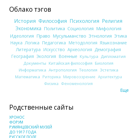
Облако тэгов
История
Философия
Психология
Религия
Экономика
Политика
Социология
Мифология
Идеология
Право
Мусульманство
Этнология
Этика
Наука
Логика
Педагогика
Методология
Языкознание
Литература
Искусство
Археология
Демография
География
Экология
Военные
Культура
Дипломатия
Документы
Китайская философия
Биология
Информатика
Антропология
Теология
Эстетика
Математика
Риторика
Мировоззрение
Архитектура
Физика
Феноменология
Еще
Родственные сайты
ХРОНОС
ФОРУМ
РУМЯНЦЕВСКИЙ МУЗЕЙ
ДО 1917 ГОДА
РУССКОЕ ПОЛЕ