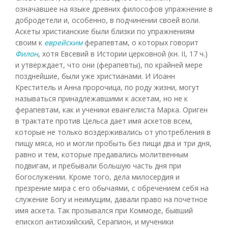
означавшее на языке древних философов упражнение в
добродетели и, особенно, в подчинении своей воли.
Аскеты христианские были близки по упражнениям
своим к
еврейским
ферапевтам, о которых говорит
Филон
, хотя Евсевий в Истории церковной (кн. II, 17 ч.)
и утверждает, что они (ферапевты), по крайней мере
позднейшие, были уже христианами. И Иоанн
Креститель и Анна пророчица, по роду жизни, могут
называться принадлежавшими к аскетам, но не к
ферапевтам, как и ученики евангелиста Марка. Ориген
в трактате против Цельса дает имя аскетов всем,
которые не только воздерживались от употребления в
пищу мяса, но и могли пробыть без пищи два и три дня,
равно и тем, которые предавались молитвенным
подвигам, и пребывали большую часть дня при
богослужении. Кроме того, дела милосердия и
презрение мира с его обычаями, с обречением себя на
служение Богу и неимущим, давали право на почетное
имя аскета. Так прозывался при Коммоде, бывший
епископ антиохийский, Серапион, и мученики