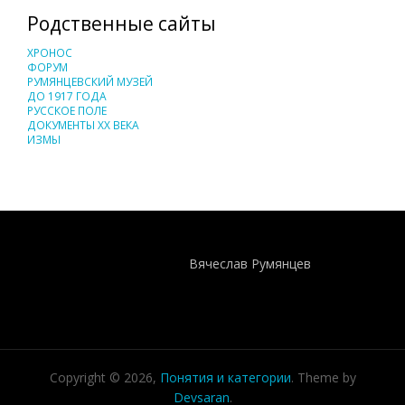
Родственные сайты
ХРОНОС
ФОРУМ
РУМЯНЦЕВСКИЙ МУЗЕЙ
ДО 1917 ГОДА
РУССКОЕ ПОЛЕ
ДОКУМЕНТЫ XX ВЕКА
ИЗМЫ
Понятия И Категории - Исторический Проект ХРОНОС
WEB-редактор
Вячеслав Румянцев
Copyright © 2026,
Понятия и категории
. Theme by
Devsaran
.