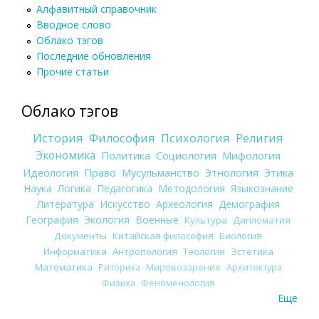
Алфавитный справочник
Вводное слово
Облако тэгов
Последние обновления
Прочие статьи
Облако тэгов
История
Философия
Психология
Религия
Экономика
Политика
Социология
Мифология
Идеология
Право
Мусульманство
Этнология
Этика
Наука
Логика
Педагогика
Методология
Языкознание
Литература
Искусство
Археология
Демография
География
Экология
Военные
Культура
Дипломатия
Документы
Китайская философия
Биология
Информатика
Антропология
Теология
Эстетика
Математика
Риторика
Мировоззрение
Архитектура
Физика
Феноменология
Еще