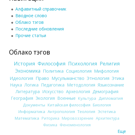
Алфавитный справочник
Вводное слово
Облако тэгов
Последние обновления
Прочие статьи
Облако тэгов
История
Философия
Психология
Религия
Экономика
Политика
Социология
Мифология
Идеология
Право
Мусульманство
Этнология
Этика
Наука
Логика
Педагогика
Методология
Языкознание
Литература
Искусство
Археология
Демография
География
Экология
Военные
Культура
Дипломатия
Документы
Китайская философия
Биология
Информатика
Антропология
Теология
Эстетика
Математика
Риторика
Мировоззрение
Архитектура
Физика
Феноменология
Еще