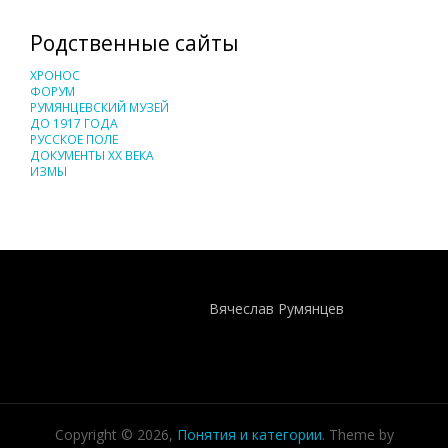
Родственные сайты
ХРОНОС
ФОРУМ
РУМЯНЦЕВСКИЙ МУЗЕЙ
ДО 1917 ГОДА
РУССКОЕ ПОЛЕ
ДОКУМЕНТЫ XX ВЕКА
ИЗМЫ
Понятия И Категории - Исторический Проект ХРОНОС
WEB-редактор
Вячеслав Румянцев
Copyright © 2026,
Понятия и категории
. Theme by