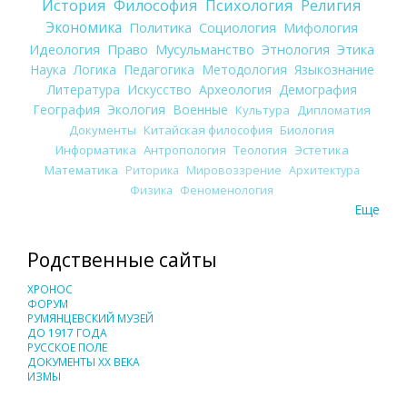
История
Философия
Психология
Религия
Экономика
Политика
Социология
Мифология
Идеология
Право
Мусульманство
Этнология
Этика
Наука
Логика
Педагогика
Методология
Языкознание
Литература
Искусство
Археология
Демография
География
Экология
Военные
Культура
Дипломатия
Документы
Китайская философия
Биология
Информатика
Антропология
Теология
Эстетика
Математика
Риторика
Мировоззрение
Архитектура
Физика
Феноменология
Еще
Родственные сайты
ХРОНОС
ФОРУМ
РУМЯНЦЕВСКИЙ МУЗЕЙ
ДО 1917 ГОДА
РУССКОЕ ПОЛЕ
ДОКУМЕНТЫ XX ВЕКА
ИЗМЫ