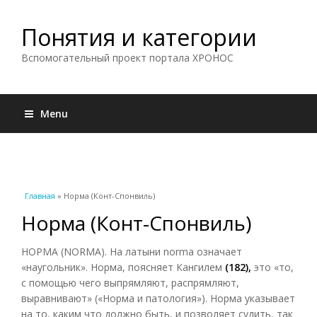
Понятия и категории
Вспомогательный проект портала ХРОНОС
Menu
Вы здесь
Главная
» Норма (Конт-Спонвиль)
Норма (Конт-Спонвиль)
НОРМА (NORMA). На латыни norma означает
«наугольник». Норма, поясняет Кангилем
(182),
это «то,
с помощью чего выпрямляют, распрямляют,
выравнивают» («Норма и патология»). Норма указывает
на то, каким что должно быть, и позволяет судить, так