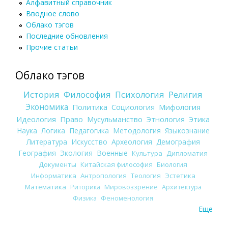
Алфавитный справочник
Вводное слово
Облако тэгов
Последние обновления
Прочие статьи
Облако тэгов
История
Философия
Психология
Религия
Экономика
Политика
Социология
Мифология
Идеология
Право
Мусульманство
Этнология
Этика
Наука
Логика
Педагогика
Методология
Языкознание
Литература
Искусство
Археология
Демография
География
Экология
Военные
Культура
Дипломатия
Документы
Китайская философия
Биология
Информатика
Антропология
Теология
Эстетика
Математика
Риторика
Мировоззрение
Архитектура
Физика
Феноменология
Еще