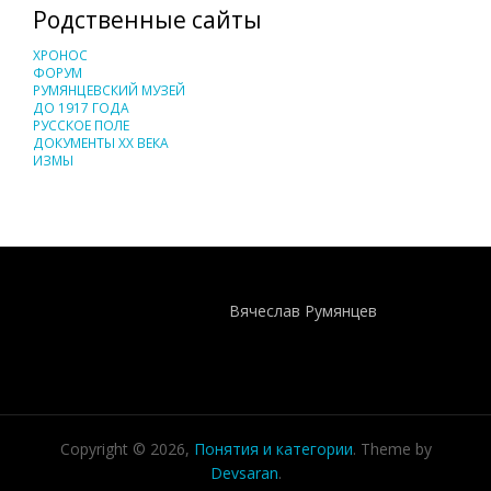
Родственные сайты
ХРОНОС
ФОРУМ
РУМЯНЦЕВСКИЙ МУЗЕЙ
ДО 1917 ГОДА
РУССКОЕ ПОЛЕ
ДОКУМЕНТЫ XX ВЕКА
ИЗМЫ
Понятия И Категории - Исторический Проект ХРОНОС
WEB-редактор
Вячеслав Румянцев
Copyright © 2026,
Понятия и категории
. Theme by
Devsaran
.