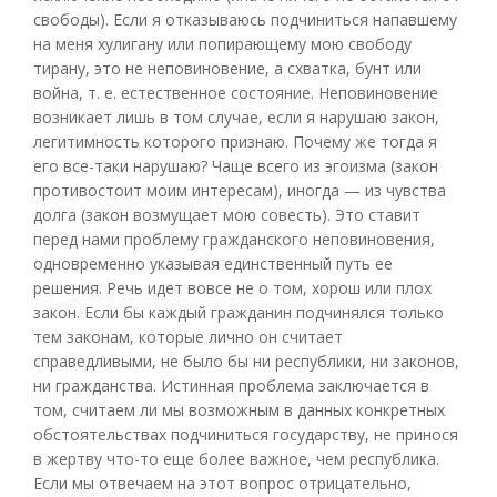
свободы). Если я отказываюсь подчиниться напавшему
на меня хулигану или попирающему мою свободу
тирану, это не неповиновение, а схватка, бунт или
война, т. е. естественное состояние. Неповиновение
возникает лишь в том случае, если я нарушаю закон,
легитимность которого признаю. Почему же тогда я
его все-таки нарушаю? Чаще всего из эгоизма (закон
противостоит моим интересам), иногда — из чувства
долга (закон возмущает мою совесть). Это ставит
перед нами проблему гражданского неповиновения,
одновременно указывая единственный путь ее
решения. Речь идет вовсе не о том, хорош или плох
закон. Если бы каждый гражданин подчинялся только
тем законам, которые лично он считает
справедливыми, не было бы ни республики, ни законов,
ни гражданства. Истинная проблема заключается в
том, считаем ли мы возможным в данных конкретных
обстоятельствах подчиниться государству, не принося
в жертву что-то еще более важное, чем республика.
Если мы отвечаем на этот вопрос отрицательно,